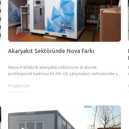
Akaryakıt Sektöründe Nova Farkı
Nova Prefabrik akaryakıt sektörüne el atarak
profesyonel kadrosu ile AR-GE çalışmaları neticesinde y...
Projeyi Gör