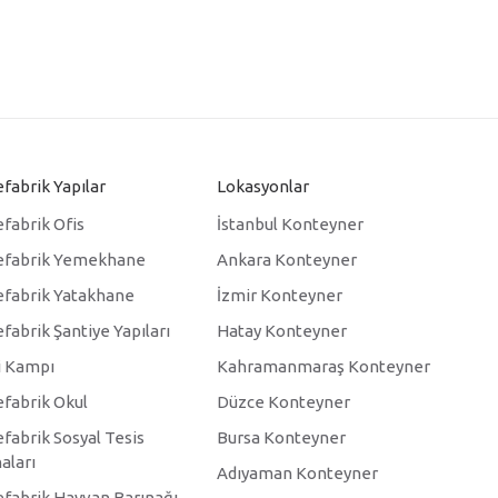
fabrik Yapılar
Lokasyonlar
fabrik Ofis
İstanbul Konteyner
efabrik Yemekhane
Ankara Konteyner
efabrik Yatakhane
İzmir Konteyner
fabrik Şantiye Yapıları
Hatay Konteyner
i Kampı
Kahramanmaraş Konteyner
efabrik Okul
Düzce Konteyner
fabrik Sosyal Tesis
Bursa Konteyner
aları
Adıyaman Konteyner
efabrik Hayvan Barınağı