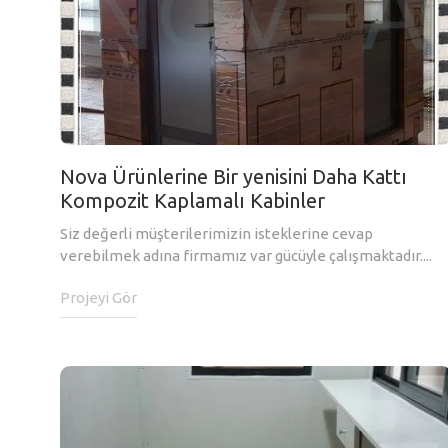
Nova Ürünlerine Bir yenisini Daha Kattı
Kompozit Kaplamalı Kabinler
Siz değerli müşterilerimizin isteklerine cevap
verebilmek adına firmamız var gücüyle çalışmaktadır....
Projeyi Gör