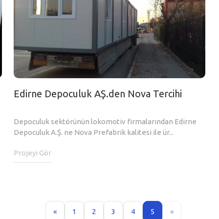
Edirne Depoculuk AŞ.den Nova Tercihi
Depoculuk sektörünün lokomotiv firmalarından Edirne
Depoculuk A.Ş. ne Nova Prefabrik kalitesi ile ür...
Projeyi Gör
«
1
2
3
4
5
»