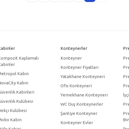
Kabinler
Konteynerler
Pre
Kompozit Kaplamalı
Konteyner
Pre
Kabinler
Konteyner Fiyatları
Pr
Metropol Kabin
Yatakhane Konteyneri
Pr
NovaCity Kabin
Ofis Konteyneri
Pre
Güvenlik Kabinleri
Yemekhane Konteyneri
İşç
Güvenlik Kulübesi
WC Duş Konteynerler
Pr
Bekçi Kulübesi
Şantiye Konteyner
Pre
Mobo Kabin
Bin
Konteyner Evler
Büfe Kabini
Pr