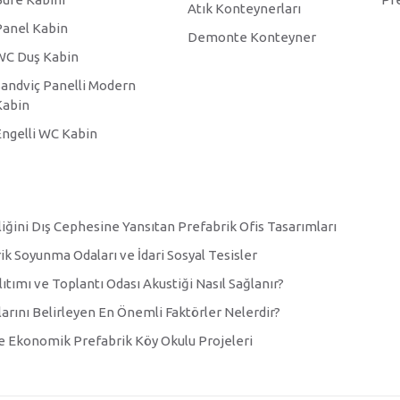
Atık Konteynerları
Panel Kabin
Demonte Konteyner
WC Duş Kabin
Sandviç Panelli Modern
Kabin
Engelli WC Kabin
iğini Dış Cephesine Yansıtan Prefabrik Ofis Tasarımları
rik Soyunma Odaları ve İdari Sosyal Tesisler
ıtımı ve Toplantı Odası Akustiği Nasıl Sağlanır?
arını Belirleyen En Önemli Faktörler Nelerdir?
 ve Ekonomik Prefabrik Köy Okulu Projeleri