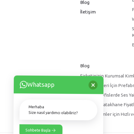
Blog
İletişim
Blog
Şirketinizin Kurumsal Kiml
×
Whatsapp
Spor Kulüpleri İçin Prefab
Prefabrik Ofislerde Ses Yal
Prefabrik Yatakhane Fiyatl
Merhaba
Size nasıl yardımcı olabiliriz?
Kırsal Kesimler için Hızlı
Sohbete Başla