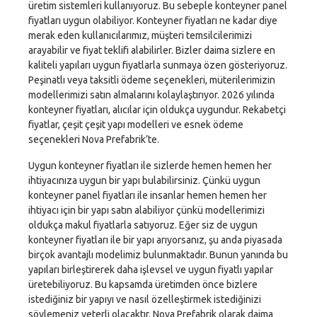
üretim sistemleri kullanıyoruz. Bu sebeple konteyner panel
fiyatları uygun olabiliyor. Konteyner fiyatları ne kadar diye
merak eden kullanıcılarımız, müşteri temsilcilerimizi
arayabilir ve fiyat teklifi alabilirler. Bizler daima sizlere en
kaliteli yapıları uygun fiyatlarla sunmaya özen gösteriyoruz.
Peşinatlı veya taksitli ödeme seçenekleri, müterilerimizin
modellerimizi satın almalarını kolaylaştırıyor. 2026 yılında
konteyner fiyatları, alıcılar için oldukça uygundur. Rekabetçi
fiyatlar, çeşit çeşit yapı modelleri ve esnek ödeme
seçenekleri Nova Prefabrik’te.
Uygun konteyner fiyatları ile sizlerde hemen hemen her
ihtiyacınıza uygun bir yapı bulabilirsiniz. Çünkü uygun
konteyner panel fiyatları ile insanlar hemen hemen her
ihtiyacı için bir yapı satın alabiliyor çünkü modellerimizi
oldukça makul fiyatlarla satıyoruz. Eğer siz de uygun
konteyner fiyatları ile bir yapı arıyorsanız, şu anda piyasada
birçok avantajlı modelimiz bulunmaktadır. Bunun yanında bu
yapıları birleştirerek daha işlevsel ve uygun fiyatlı yapılar
üretebiliyoruz. Bu kapsamda üretimden önce bizlere
istediğiniz bir yapıyı ve nasıl özelleştirmek istediğinizi
söylemeniz yeterli olacaktır. Nova Prefabrik olarak daima