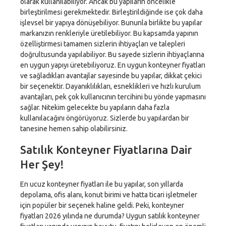
olarak kullanılabiliyor. Ancak bu yapıların öncelikle
birleştirilmesi gerekmektedir. Birleştirildiğinde ise çok daha
işlevsel bir yapıya dönüşebiliyor. Bununla birlikte bu yapılar
markanızın renkleriyle üretilebiliyor. Bu kapsamda yapının
özelliştirmesi tamamen sizlerin ihtiyaçları ve talepleri
doğrultusunda yapılabiliyor. Bu sayede sizlerin ihtiyaçlarına
en uygun yapıyı üretebiliyoruz. En uygun konteyner fiyatları
ve sağladıkları avantajlar sayesinde bu yapılar, dikkat çekici
bir seçenektir. Dayanıklılıkları, esneklikleri ve hızlı kurulum
avantajları, pek çok kullanıcının tercihini bu yönde yapmasını
sağlar. Nitekim gelecekte bu yapıların daha fazla
kullanılacağını öngörüyoruz. Sizlerde bu yapılardan bir
tanesine hemen sahip olabilirsiniz.
Satılık Konteyner Fiyatlarına Dair
Her Şey!
En ucuz konteyner fiyatları ile bu yapılar, son yıllarda
depolama, ofis alanı, konut birimi ve hatta ticari işletmeler
için popüler bir seçenek haline geldi. Peki, konteyner
fiyatları 2026 yılında ne durumda? Uygun satılık konteyner