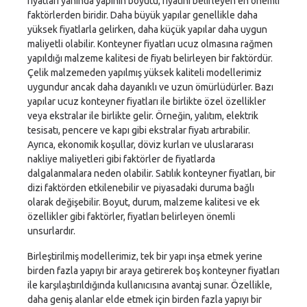
fiyatları yanında yapının boyutu, fiyatını belirleyen en önemli
faktörlerden biridir. Daha büyük yapılar genellikle daha
yüksek fiyatlarla gelirken, daha küçük yapılar daha uygun
maliyetli olabilir. Konteyner fiyatları ucuz olmasına rağmen
yapıldığı malzeme kalitesi de fiyatı belirleyen bir faktördür.
Çelik malzemeden yapılmış yüksek kaliteli modellerimiz
uygundur ancak daha dayanıklı ve uzun ömürlüdürler. Bazı
yapılar ucuz konteyner fiyatları ile birlikte özel özellikler
veya ekstralar ile birlikte gelir. Örneğin, yalıtım, elektrik
tesisatı, pencere ve kapı gibi ekstralar fiyatı artırabilir.
Ayrıca, ekonomik koşullar, döviz kurları ve uluslararası
nakliye maliyetleri gibi faktörler de fiyatlarda
dalgalanmalara neden olabilir. Satılık konteyner fiyatları, bir
dizi faktörden etkilenebilir ve piyasadaki duruma bağlı
olarak değişebilir. Boyut, durum, malzeme kalitesi ve ek
özellikler gibi faktörler, fiyatları belirleyen önemli
unsurlardır.
Birleştirilmiş modellerimiz, tek bir yapı inşa etmek yerine
birden fazla yapıyı bir araya getirerek boş konteyner fiyatları
ile karşılaştırıldığında kullanıcısına avantaj sunar. Özellikle,
daha geniş alanlar elde etmek için birden fazla yapıyı bir