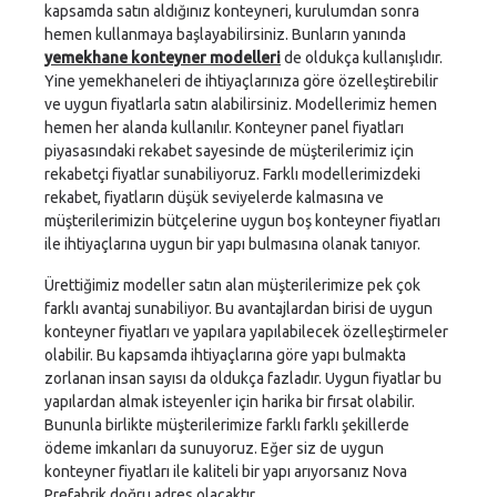
kapsamda satın aldığınız konteyneri, kurulumdan sonra
hemen kullanmaya başlayabilirsiniz. Bunların yanında
yemekhane konteyner modelleri
de oldukça kullanışlıdır.
Yine yemekhaneleri de ihtiyaçlarınıza göre özelleştirebilir
ve uygun fiyatlarla satın alabilirsiniz. Modellerimiz hemen
hemen her alanda kullanılır. Konteyner panel fiyatları
piyasasındaki rekabet sayesinde de müşterilerimiz için
rekabetçi fiyatlar sunabiliyoruz. Farklı modellerimizdeki
rekabet, fiyatların düşük seviyelerde kalmasına ve
müşterilerimizin bütçelerine uygun boş konteyner fiyatları
ile ihtiyaçlarına uygun bir yapı bulmasına olanak tanıyor.
Ürettiğimiz modeller satın alan müşterilerimize pek çok
farklı avantaj sunabiliyor. Bu avantajlardan birisi de uygun
konteyner fiyatları ve yapılara yapılabilecek özelleştirmeler
olabilir. Bu kapsamda ihtiyaçlarına göre yapı bulmakta
zorlanan insan sayısı da oldukça fazladır. Uygun fiyatlar bu
yapılardan almak isteyenler için harika bir fırsat olabilir.
Bununla birlikte müşterilerimize farklı farklı şekillerde
ödeme imkanları da sunuyoruz. Eğer siz de uygun
konteyner fiyatları ile kaliteli bir yapı arıyorsanız Nova
Prefabrik doğru adres olacaktır.