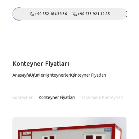
+90 552 184 39 36
+90 533 921 12 85
Konteyner Fiyatları
Anasayfa
Ürünler
Konteynerler
Konteyner Fiyatları
Konteyner
Konteyner Fiyatları
Yatakhane Konteyneri
Ofis