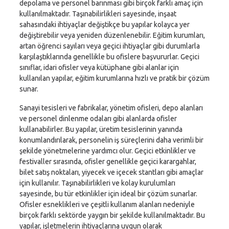
depolama ve personel barınması gibi birçok farklı amaç için
kullanılmaktadır. Taşınabilirlikleri sayesinde, inşaat
sahasındaki ihtiyaçlar değiştikçe bu yapılar kolayca yer
değiştirebilir veya yeniden düzenlenebilir. Eğitim kurumları,
artan öğrenci sayıları veya geçici ihtiyaçlar gibi durumlarla
karşılaştıklarında genellikle bu ofislere başvururlar. Geçici
sınıflar, idari ofisler veya kütüphane gibi alanlar için
kullanılan yapılar, eğitim kurumlarına hızlı ve pratik bir çözüm
sunar.
Sanayi tesisleri ve fabrikalar, yönetim ofisleri, depo alanları
ve personel dinlenme odaları gibi alanlarda ofisler
kullanabilirler. Bu yapılar, üretim tesislerinin yanında
konumlandırılarak, personelin iş süreçlerini daha verimli bir
şekilde yönetmelerine yardımcı olur. Geçici etkinlikler ve
festivaller sırasında, ofisler genellikle geçici karargahlar,
bilet satış noktaları, yiyecek ve içecek stantları gibi amaçlar
için kullanılır. Taşınabilirlikleri ve kolay kurulumları
sayesinde, bu tür etkinlikler için ideal bir çözüm sunarlar.
Ofisler esneklikleri ve çeşitli kullanım alanları nedeniyle
birçok farklı sektörde yaygın bir şekilde kullanılmaktadır. Bu
yapılar, işletmelerin ihtiyaçlarına uygun olarak