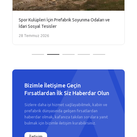
Spor Kulüpleri İçin Prefabrik Soyunma Odaları ve
İdari Sosyal Tesisler
28 Temmuz 2026
Bizimle İletişime Geçin
Fırsatlardan İlk Siz Haberdar Olun
Sizlere daha iyi hizmet sağlayabilmek, kabin ve
prefabrik dünyasında gelişen fırsatlardan
haberdar olmak, kafanıza takılan sorulara yanıt
bulmak için bizimle iletişim kurabilirsiniz.
İletişim