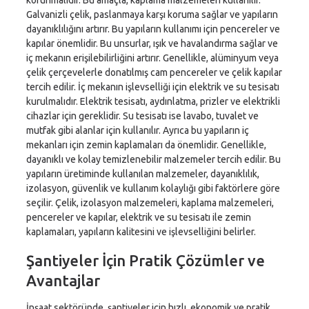
korunmalıdır. Bu amaçla, kaplama malzemeleri kullanılır.
Galvanizli çelik, paslanmaya karşı koruma sağlar ve yapıların
dayanıklılığını artırır. Bu yapıların kullanımı için pencereler ve
kapılar önemlidir. Bu unsurlar, ışık ve havalandırma sağlar ve
iç mekanın erişilebilirliğini artırır. Genellikle, alüminyum veya
çelik çerçevelerle donatılmış cam pencereler ve çelik kapılar
tercih edilir. İç mekanın işlevselliği için elektrik ve su tesisatı
kurulmalıdır. Elektrik tesisatı, aydınlatma, prizler ve elektrikli
cihazlar için gereklidir. Su tesisatı ise lavabo, tuvalet ve
mutfak gibi alanlar için kullanılır. Ayrıca bu yapıların iç
mekanları için zemin kaplamaları da önemlidir. Genellikle,
dayanıklı ve kolay temizlenebilir malzemeler tercih edilir. Bu
yapıların üretiminde kullanılan malzemeler, dayanıklılık,
izolasyon, güvenlik ve kullanım kolaylığı gibi faktörlere göre
seçilir. Çelik, izolasyon malzemeleri, kaplama malzemeleri,
pencereler ve kapılar, elektrik ve su tesisatı ile zemin
kaplamaları, yapıların kalitesini ve işlevselliğini belirler.
Şantiyeler İçin Pratik Çözümler ve
Avantajlar
İnşaat sektöründe, şantiyeler için hızlı, ekonomik ve pratik