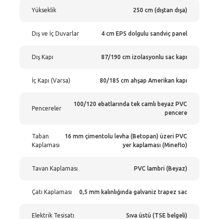
Yükseklik
250 cm (dıştan dışa)
Dış ve İç Duvarlar
4 cm EPS dolgulu sandviç panel
Dış Kapı
87/190 cm izolasyonlu sac kapı
İç Kapı (Varsa)
80/185 cm ahşap Amerikan kapı
100/120 ebatlarında tek camlı beyaz PVC
Pencereler
pencere
Taban
16 mm çimentolu levha (Betopan) üzeri PVC
Kaplaması
yer kaplaması (Mineflo)
Tavan Kaplaması
PVC lambri (Beyaz)
Çatı Kaplaması
0,5 mm kalınlığında galvaniz trapez sac
Elektrik Tesisatı
Sıva üstü (TSE belgeli)