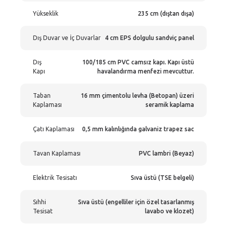
Yükseklik
235 cm (dıştan dışa)
Dış Duvar ve İç Duvarlar
4 cm EPS dolgulu sandviç panel
Dış
100/185 cm PVC camsız kapı. Kapı üstü
Kapı
havalandırma menfezi mevcuttur.
Taban
16 mm çimentolu levha (Betopan) üzeri
Kaplaması
seramik kaplama
Çatı Kaplaması
0,5 mm kalınlığında galvaniz trapez sac
Tavan Kaplaması
PVC lambri (Beyaz)
Elektrik Tesisatı
Sıva üstü (TSE belgeli)
Sıhhi
Sıva üstü (engelliler için özel tasarlanmış
Tesisat
lavabo ve klozet)