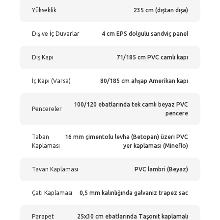
Yükseklik
235 cm (dıştan dışa)
Dış ve İç Duvarlar
4 cm EPS dolgulu sandviç panel
Dış Kapı
71/185 cm PVC camlı kapı
İç Kapı (Varsa)
80/185 cm ahşap Amerikan kapı
100/120 ebatlarında tek camlı beyaz PVC
Pencereler
pencere
Taban
16 mm çimentolu levha (Betopan) üzeri PVC
Kaplaması
yer kaplaması (Mineflo)
Tavan Kaplaması
PVC lambri (Beyaz)
Çatı Kaplaması
0,5 mm kalınlığında galvaniz trapez sac
Parapet
25x30 cm ebatlarında Taşonit kaplamalı