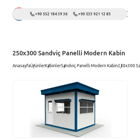
+90 552 184 39 36
+90 533 921 12 85
250x300 Sandviç Panelli Modern Kabin
Anasayfa
Ürünler
Kabinler
Sandviç Panelli Modern Kabin
250x300 Sa