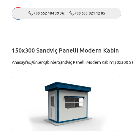
+90 552 184 39 36
+90 533 921 12 85
150x300 Sandviç Panelli Modern Kabin
Anasayfa
Ürünler
Kabinler
Sandviç Panelli Modern Kabin
150x300 Sa