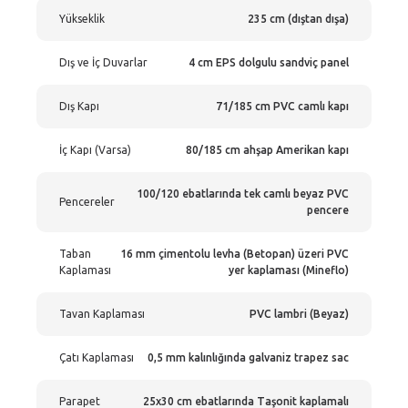
Yükseklik
235 cm (dıştan dışa)
Dış ve İç Duvarlar
4 cm EPS dolgulu sandviç panel
Dış Kapı
71/185 cm PVC camlı kapı
İç Kapı (Varsa)
80/185 cm ahşap Amerikan kapı
100/120 ebatlarında tek camlı beyaz PVC
Pencereler
pencere
Taban
16 mm çimentolu levha (Betopan) üzeri PVC
Kaplaması
yer kaplaması (Mineflo)
Tavan Kaplaması
PVC lambri (Beyaz)
Çatı Kaplaması
0,5 mm kalınlığında galvaniz trapez sac
Parapet
25x30 cm ebatlarında Taşonit kaplamalı