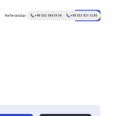
Referanslar
Galeri
Blog
İletişim
Teklif Al
+90 552 184 39 36
+90 533 921 12 85