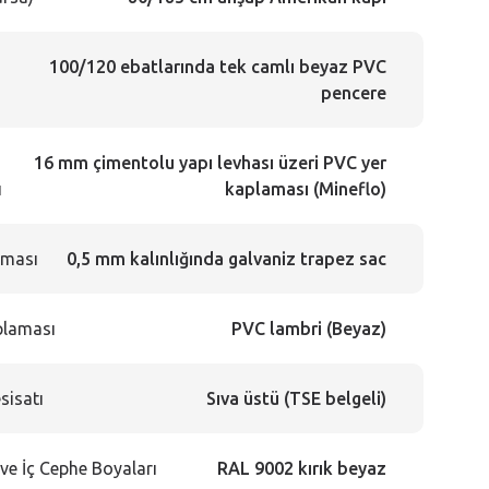
100/120 ebatlarında tek camlı beyaz PVC
r
pencere
16 mm çimentolu yapı levhası üzeri PVC yer
ı
kaplaması (Mineflo)
aması
0,5 mm kalınlığında galvaniz trapez sac
plaması
PVC lambri (Beyaz)
esisatı
Sıva üstü (TSE belgeli)
ve İç Cephe Boyaları
RAL 9002 kırık beyaz