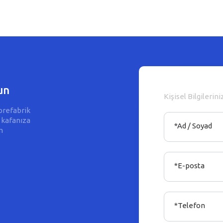
un
Kişisel Bilgilerini
prefabrik
 kafanıza
*Ad / Soyad
m
*E-posta
*Telefon