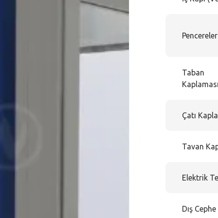
Pencerele
Taban
Kaplamas
Çatı Kapl
Tavan Ka
Elektrik T
Dış Cephe 