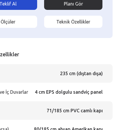
Teklif Al
Planı Gör
Ölçüler
Teknik Özellikler
zellikler
235 cm (dıştan dışa)
ve İç Duvarlar
4 cm EPS dolgulu sandviç panel
71/185 cm PVC camlı kapı
arsa)
80/185 cm ahşap Amerikan kapı