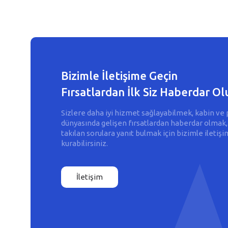
Bizimle İletişime Geçin
Fırsatlardan İlk Siz Haberdar Ol
Sizlere daha iyi hizmet sağlayabilmek, kabin ve 
dünyasında gelişen fırsatlardan haberdar olmak,
takılan sorulara yanıt bulmak için bizimle iletişi
kurabilirsiniz.
İletişim