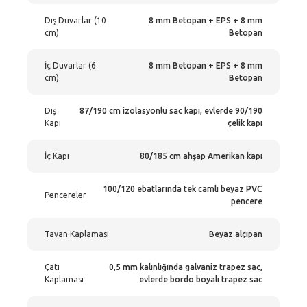
Dış Duvarlar (10
8 mm Betopan + EPS + 8 mm
cm)
Betopan
İç Duvarlar (6
8 mm Betopan + EPS + 8 mm
cm)
Betopan
Dış
87/190 cm izolasyonlu sac kapı, evlerde 90/190
Kapı
çelik kapı
İç Kapı
80/185 cm ahşap Amerikan kapı
100/120 ebatlarında tek camlı beyaz PVC
Pencereler
pencere
Tavan Kaplaması
Beyaz alçıpan
Çatı
0,5 mm kalınlığında galvaniz trapez sac,
Kaplaması
evlerde bordo boyalı trapez sac