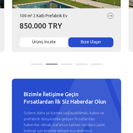
100 m² 2 Katlı Prefabrik Ev
850.000 TRY
Ürünü İncele
Bize Ulaşın
Bizimle İletişime Geçin
Fırsatlardan İlk Siz Haberdar Olun
Sizlere daha iyi hizmet sağlayabilmek, kabin ve
prefabrik dünyasında gelişen fırsatlardan
haberdar olmak, kafanıza takılan sorulara yanıt
bulmak için bizimle iletişim kurabilirsiniz.