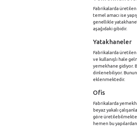
Fabrikalarda üretilen
temel amacı ise yapıy
genellikle yatakhanele
aşağıdaki gibidir.
Yatakhaneler
Fabrikalarda üretilen
ve kullanışlı hale ge
yemekhane gidiyor. B
dinlenebiliyor. Bunu
eklenmektedir.
Ofis
Fabrikalarda yemekhan
beyaz yakalı çalışanl
göre üretilebilmekted
hemen bu yapılardan b