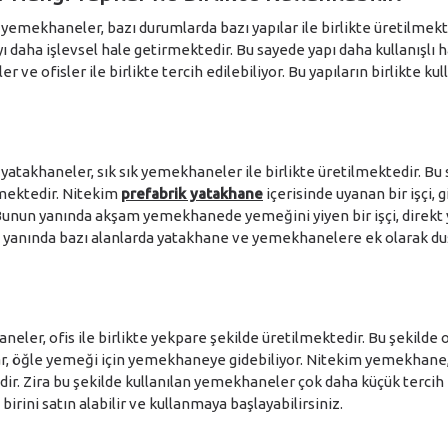
 yemekhaneler, bazı durumlarda bazı yapılar ile birlikte üretilmekte
ı daha işlevsel hale getirmektedir. Bu sayede yapı daha kullanışlı
r ve ofisler ile birlikte tercih edilebiliyor. Bu yapıların birlikte kul
 yatakhaneler, sık sık yemekhaneler ile birlikte üretilmektedir. Bu
lmektedir. Nitekim
prefabrik yatakhane
içerisinde uyanan bir işçi, g
unun yanında akşam yemekhanede yemeğini yiyen bir işçi, direkt
n yanında bazı alanlarda yatakhane ve yemekhanelere ek olarak duş
eler, ofis ile birlikte yekpare şekilde üretilmektedir. Bu şekilde o
ar, öğle yemeği için yemekhaneye gidebiliyor. Nitekim yemekhane, 
ir. Zira bu şekilde kullanılan yemekhaneler çok daha küçük tercih 
irini satın alabilir ve kullanmaya başlayabilirsiniz.