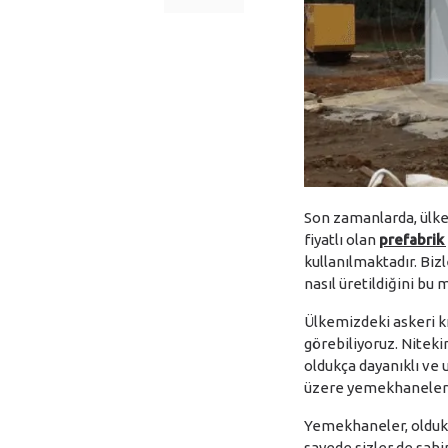
Son zamanlarda, ülke
fiyatlı olan
prefabri
kullanılmaktadır. Bi
nasıl üretildiğini bu
Ülkemizdeki askeri k
görebiliyoruz. Niteki
oldukça dayanıklı ve 
üzere yemekhaneleri 
Yemekhaneler, oldukça
sayede sizler de sahip