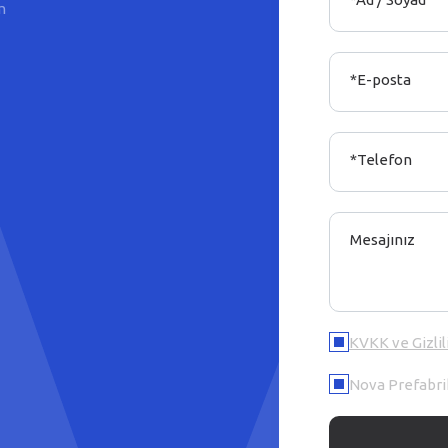
m
*E-posta
*Telefon
Mesajınız
KVKK ve Gizlil
Nova Prefabrik