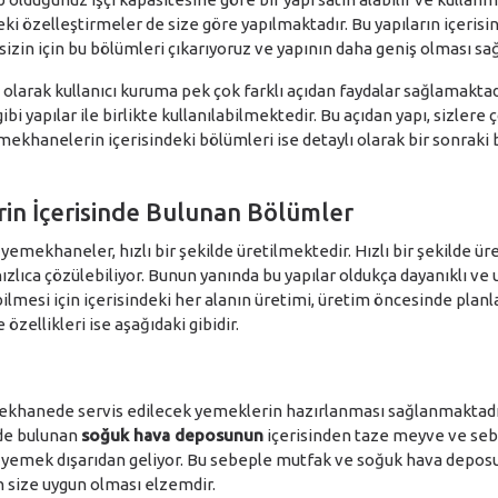
deki özelleştirmeler de size göre yapılmaktadır. Bu yapıların içeris
izin için bu bölümleri çıkarıyoruz ve yapının daha geniş olması sağ
larak kullanıcı kuruma pek çok farklı açıdan faydalar sağlamakt
bi yapılar ile birlikte kullanılabilmektedir. Bu açıdan yapı, sizlere 
emekhanelerin içerisindeki bölümleri ise detaylı olarak bir sonraki
n İçerisinde Bulunan Bölümler
yemekhaneler, hızlı bir şekilde üretilmektedir. Hızlı bir şekilde üreti
zlıca çözülebiliyor. Bunun yanında bu yapılar oldukça dayanıklı ve 
abilmesi için içerisindeki her alanın üretimi, üretim öncesinde pl
 özellikleri ise aşağıdaki gibidir.
ekhanede servis edilecek yemeklerin hazırlanması sağlanmaktad
de bulunan
soğuk hava deposunun
içerisinden taze meyve ve seb
emek dışarıdan geliyor. Bu sebeple mutfak ve soğuk hava deposu k
ın size uygun olması elzemdir.