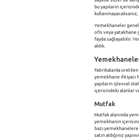
bu yapıların içerisin
kullanmayacaksanız, s
Yemekhaneler genel o
ofis veya yatakhane gi
fayda sağlayabilir. Y
aldık.
Yemekhaneleri
Fabrikalarda üretilen 
yemekhane ihtiyacı hı
yapıların işlevsel ol
içerisindeki alanlar ve
Mutfak
Mutfak alanında yem
yemekhanin içerisin
bazı yemekhanelere y
satın aldığınız yapın