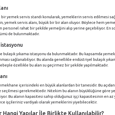
lanı
bir yemek servis standı konularak, yemeklerin servis edilmesi sağ
için, yemek servis alanı, büyük bir bir alan oluyor. Böylece hem yem
 personel rahat bir şekilde yemeğini alıp yerine geçebiliyor. En 
ümü de bulunmaktadır.
 istasyonu
e bulaşık yıkama istasyonu da bulunmaktadır. Bu kapsamda yeme
kanması sağlanabiliyor. Bu alanda genellikle endüstriyel bulaşık yı
sebeple özellikle bu alan su geçirmez bir şekilde yapılmaktadır.
anı
mekhane içerisindeki en büyük alanlardan bir tanesidir. Bu açıdan
re seçilmesi gerekmektedir. Nitekim bu alanın büyüklüğüne göre 
iyor. Bu alanın kapasitesi sahip olduğunuz işçi kapasitesinin en az 
e işçileriniz vardiyalı olarak yemeklerini yiyebilecektir.
angi Yapılar İle Birlikte Kullanılabilir?