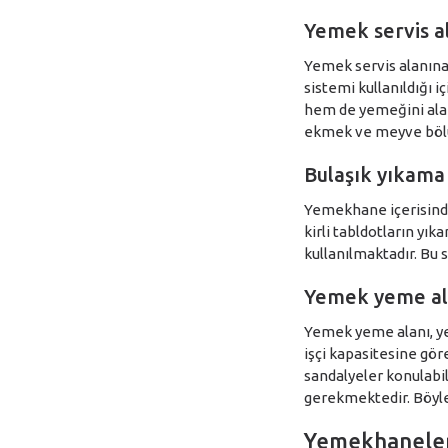
Yemek servis a
Yemek servis alanına 
sistemi kullanıldığı 
hem de yemeğini alan
ekmek ve meyve böl
Bulaşık yıkama
Yemekhane içerisind
kirli tabldotların yı
kullanılmaktadır. Bu 
Yemek yeme al
Yemek yeme alanı, ye
işçi kapasitesine gö
sandalyeler konulabil
gerekmektedir. Böylec
Yemekhaneler H