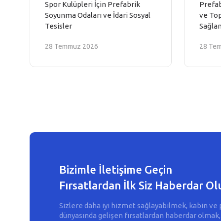
Spor Kulüpleri İçin Prefabrik
Prefab
Soyunma Odaları ve İdari Sosyal
ve Top
Tesisler
Sağlan
28 Temmuz 2026
28 Te
Bizimle İletişime Geçin
Fırsatlardan İlk Siz Haberdar Ol
Sizlere daha iyi hizmet sağlayabilmek, kabin ve 
dünyasında gelişen fırsatlardan haberdar olmak,