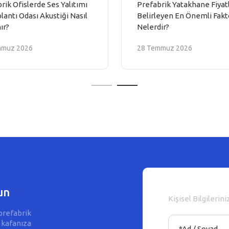
rik Ofislerde Ses Yalıtımı
Prefabrik Yatakhane Fiyatl
lantı Odası Akustiği Nasıl
Belirleyen En Önemli Fakt
ır?
Nelerdir?
mmuz 2026
28 Temmuz 2026
un
Kişisel Bilgilerini
prefabrik
 kafanıza
*Ad / Soyad