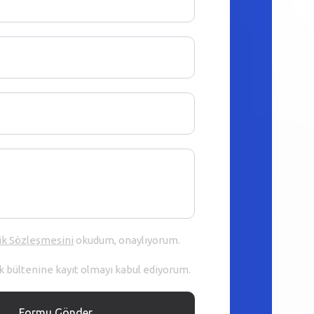
ik Sözleşmesini
okudum, onaylıyorum.
 bültenine kayıt olmayı kabul ediyorum.
Formu Gönder