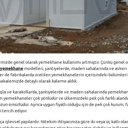
mizde genel olarak yemekhane kullanımı artmıştır. Çünkü genel ol
k yemekhane
modelleri, şantiyelerde, maden sahalarında ve askeri 
zler de fabrikalarda üretilen yemekhanelerin içerisindeki bölümle
 makalemizde detaylı olarak kaleme aldık.
ışla ve karakollarda, şantiyelerde ve maden sahalarında yemekhane
m yemekhaneler çok yönlüdür ve ülkemizdeki pek çok farklı alanda k
uzun ömürlüdür. Ayrıca uygun fiyatlı olduğu için de pek çok kurum, f
tercih ediyor.
 işlevsel yapılardır. Nitekim ihtiyacınıza göre iki veya üç katlı ola
 olduğunuz işçi kapasitesine göre bir yapı satın alabilir ve kullanma