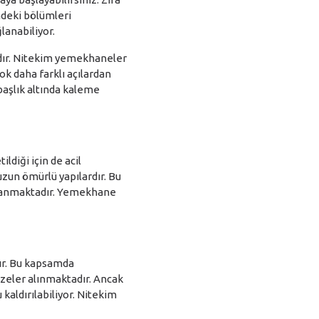
indeki bölümleri
lanabiliyor.
adır. Nitekim yemekhaneler
çok daha farklı açılardan
 başlık altında kaleme
ldiği için de acil
uzun ömürlü yapılardır. Bu
anlanmaktadır. Yemekhane
ır. Bu kapsamda
zeler alınmaktadır. Ancak
aldırılabiliyor. Nitekim