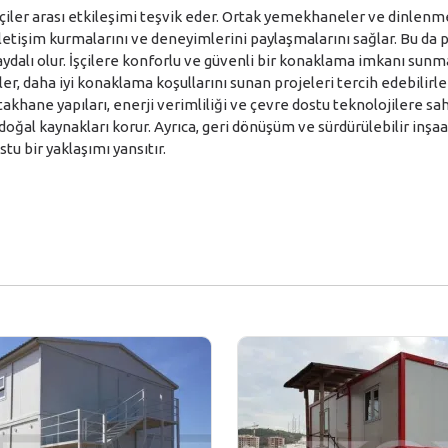
şçiler arası etkileşimi teşvik eder. Ortak yemekhaneler ve dinlenme 
 iletişim kurmalarını ve deneyimlerini paylaşmalarını sağlar. Bu da p
ydalı olur. İşçilere konforlu ve güvenli bir konaklama imkanı sunmak
şçiler, daha iyi konaklama koşullarını sunan projeleri tercih edebilirler
takhane yapıları, enerji verimliliği ve çevre dostu teknolojilere sahi
 doğal kaynakları korur. Ayrıca, geri dönüşüm ve sürdürülebilir inş
tu bir yaklaşımı yansıtır.