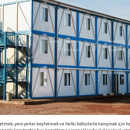
mek, yeni yerler keşfetmek ve farklı kültürlerle tanışmak için har