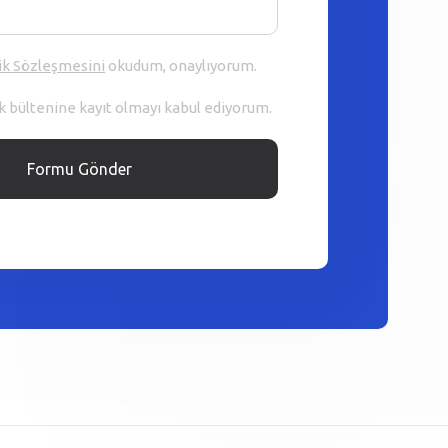
ik Sözleşmesini
okudum, onaylıyorum.
 bültenine kayıt olmayı kabul ediyorum.
Formu Gönder