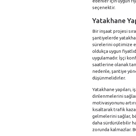
edenler için uygun fi
seçenektir.
Yatakhane Yap
Bir inşaat projesi sır
şantiyelerde yatakhane
sürelerini optimize e
oldukça uygun fiyatlı
uygulamadır. İşçi kon
saatlerine olanak tanı
nedenle, şantiye yöne
düşünmelidirler.
Yatakhane yapıları, i
dinlenmelerini sağlar. 
motivasyonunu artırır 
kısaltarak trafik kaza
gelmelerini sağlar, b
daha sürdürülebilir h
zorunda kalmazlar. Bu