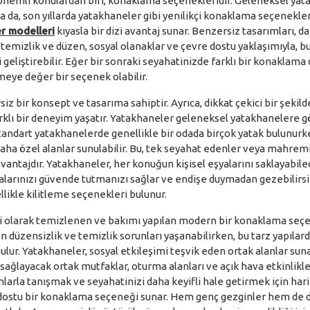
nemli konulardan biri, konaklama seçenekleridir. Geleneksel yata
a da, son yıllarda yatakhaneler gibi yenilikçi konaklama seçenekler
r modelleri
kıyasla bir dizi avantaj sunar. Benzersiz tasarımları, 
, temizlik ve düzen, sosyal olanaklar ve çevre dostu yaklaşımıyla,
geliştirebilir. Eğer bir sonraki seyahatinizde farklı bir konaklama
eye değer bir seçenek olabilir.
z bir konsept ve tasarıma sahiptir. Ayrıca, dikkat çekici bir şekil
rklı bir deneyim yaşatır. Yatakhaneler geleneksel yatakhanelere g
andart yatakhanelerde genellikle bir odada birçok yatak bulunurke
 daha özel alanlar sunulabilir. Bu, tek seyahat edenler veya mahr
 avantajdır. Yatakhaneler, her konuğun kişisel eşyalarını saklayabil
yalarınızı güvende tutmanızı sağlar ve endişe duymadan gezebilirsin
likle kilitleme seçenekleri bulunur.
i olarak temizlenen ve bakımı yapılan modern bir konaklama seçe
düzensizlik ve temizlik sorunları yaşanabilirken, bu tarz yapılar
ulur. Yatakhaneler, sosyal etkileşimi teşvik eden ortak alanlar suna
ağlayacak ortak mutfaklar, oturma alanları ve açık hava etkinlikler
nlarla tanışmak ve seyahatinizi daha keyifli hale getirmek için harika
dostu bir konaklama seçeneği sunar. Hem genç gezginler hem de d