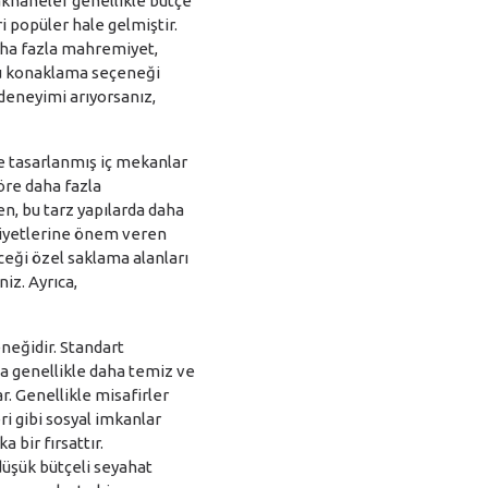
khaneler genellikle bütçe
i popüler hale gelmiştir.
daha fazla mahremiyet,
 bu konaklama seçeneği
 deneyimi arıyorsanız,
de tasarlanmış iç mekanlar
öre daha fazla
n, bu tarz yapılarda daha
emiyetlerine önem veren
eceği özel saklama alanları
iz. Ayrıca,
neğidir. Standart
da genellikle daha temiz ve
r. Genellikle misafirler
i gibi sosyal imkanlar
 bir fırsattır.
üşük bütçeli seyahat