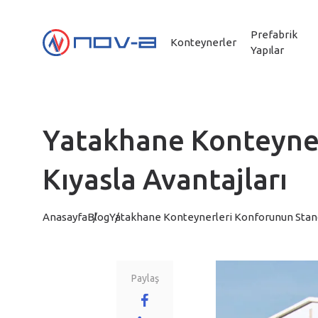
Prefabrik
Konteynerler
Yapılar
Yatakhane Konteyner
Kıyasla Avantajları
Anasayfa
Blog
Yatakhane Konteynerleri Konforunun Standa
Paylaş