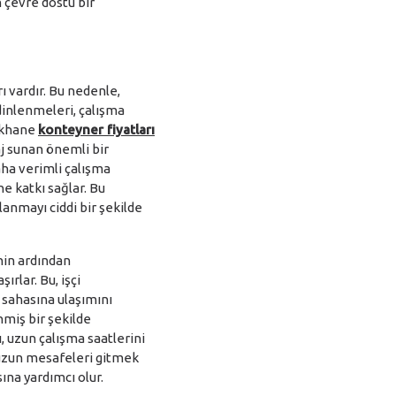
n çevre dostu bir
rı vardır. Bu nedenle,
 dinlenmeleri, çalışma
takhane
konteyner fiyatları
aj sunan önemli bir
aha verimli çalışma
ne katkı sağlar. Bu
lanmayı ciddi bir şekilde
nin ardından
ırlar. Bu, işçi
ş sahasına ulaşımını
enmiş bir şekilde
, uzun çalışma saatlerini
n uzun mesafeleri gitmek
ına yardımcı olur.