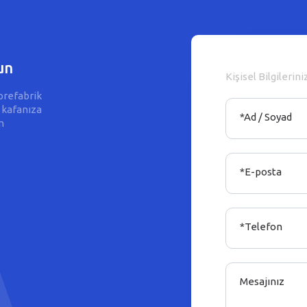
un
Kişisel Bilgilerini
prefabrik
 kafanıza
*Ad / Soyad
m
*E-posta
*Telefon
Mesajınız