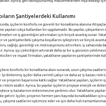
yatlıdır. Ayrıca, geri dönüştürülmüş malzemelerden inşa edildiği içi
ıların Şantiyelerdeki Kullanımı
asında, işçilerin konforlu ve güvenli bir konaklama alanına ihtiyaçla
 yapıları sıkça kullanılan bir uygulamadır. Bu yapılar, çalışanların
tmeleri ve iş güvenliğini artırmaları için birçok avantaj sunar. Ya
dır ve şantiyelerdeki çalışma koşullarını iyileştiren ve birçok avant
foru, sağlığı, güvenliği ve motivasyonunu artırırken, iş sahasında d
r. Ayrıca, işçi çekiciliğini artırarak daha iyi bir iş gücünün çekilmesi
ticileri ve inşaat firmaları, yatakhane yapılarını şantiyelerinde kul
şçilere konforlu bir konaklama alanı sunarak, uzun çalışma saatleri
İyi dinlenmiş işçiler daha verimli çalışır ve daha az iş kazası riski taş
ve projenin başarısına katkı sağlar. Yatakhane yapıları, işçilerin i
sı riskini azaltır. Ayrıca, bu yapılar işçilerin projeye enerjik ve dinl
öylece iş kazalarının önlenmesine yardımcı olur. Yatakhane yapıları
ale getirir. İşçiler, projenin hemen yanı başında konakladıkları içi
, çalışma saatlerini optimize eder ve işin daha hızlı tamamlanmas