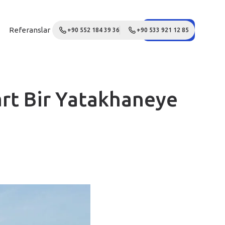
Referanslar
Galeri
Blog
İletişim
Teklif Al
+90 552 184 39 36
+90 533 921 12 85
rt Bir Yatakhaneye