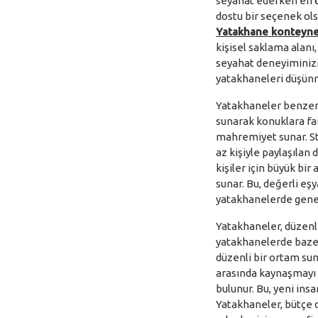
seyahat ederken en ö
dostu bir seçenek ols
Yatakhane konteyne
kişisel saklama alanı
seyahat deneyiminizi 
yatakhaneleri düşünm
Yatakhaneler benzersi
sunarak konuklara fa
mahremiyet sunar. St
az kişiyle paylaşılan
kişiler için büyük bir
sunar. Bu, değerli eş
yatakhanelerde genel
Yatakhaneler, düzenl
yatakhanelerde bazen 
düzenli bir ortam sun
arasında kaynaşmayı s
bulunur. Bu, yeni insa
Yatakhaneler, bütçe 