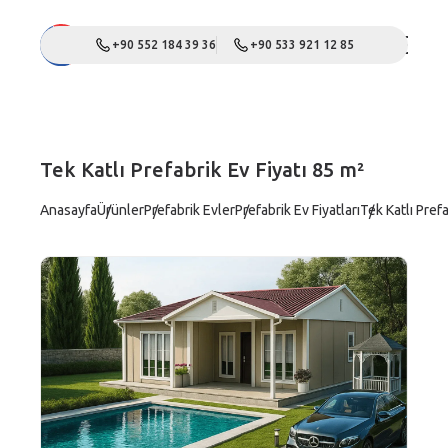
+90 552 184 39 36
+90 533 921 12 85
Tek Katlı Prefabrik Ev Fiyatı 85 m²
Anasayfa
Ürünler
Prefabrik Evler
Prefabrik Ev Fiyatları
Tek Katlı Prefa