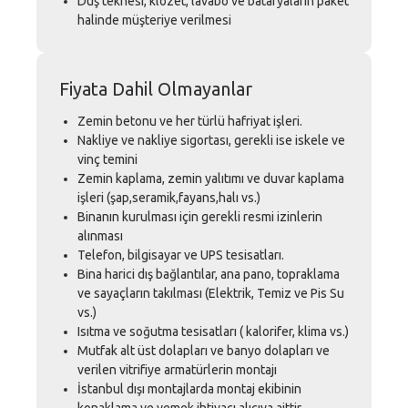
Duş teknesi, klozet, lavabo ve bataryaların paket
halinde müşteriye verilmesi
Fiyata Dahil Olmayanlar
Zemin betonu ve her türlü hafriyat işleri.
Nakliye ve nakliye sigortası, gerekli ise iskele ve
vinç temini
Zemin kaplama, zemin yalıtımı ve duvar kaplama
işleri (şap,seramik,fayans,halı vs.)
Binanın kurulması için gerekli resmi izinlerin
alınması
Telefon, bilgisayar ve UPS tesisatları.
Bina harici dış bağlantılar, ana pano, topraklama
ve sayaçların takılması (Elektrik, Temiz ve Pis Su
vs.)
Isıtma ve soğutma tesisatları ( kalorifer, klima vs.)
Mutfak alt üst dolapları ve banyo dolapları ve
verilen vitrifiye armatürlerin montajı
İstanbul dışı montajlarda montaj ekibinin
konaklama ve yemek ihtiyacı alıcıya aittir