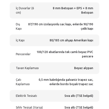
İç Duvarlar (6
8 mm Betopan + EPS + 8 mm
cm)
Betopan
Dış
87/190 cm izolasyonlu sac kapı, evlerde 90/190
Kapı
çelik kapı
İç Kapı
80/185 cm ahşap Amerikan kapı
100/120 ebatlarında tek camlı beyaz PVC
Pencereler
pencere
Tavan Kaplaması
Beyaz alçıpan
Çatı
0,5 mm kalınlığında galvaniz trapez sac,
Kaplaması
evlerde bordo boyalı trapez sac
Elektrik Tesisatı
Sıva altı (TSE belgeli)
Sıhhi Tesisat (Varsa)
Sıva altı (TSE belgeli)