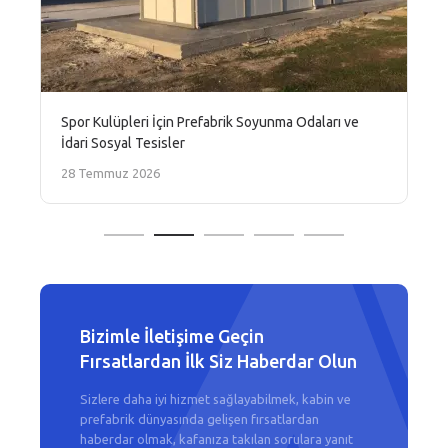
Spor Kulüpleri İçin Prefabrik Soyunma Odaları ve
İdari Sosyal Tesisler
28 Temmuz 2026
Bizimle İletişime Geçin
Fırsatlardan İlk Siz Haberdar Olun
Sizlere daha iyi hizmet sağlayabilmek, kabin ve
prefabrik dünyasında gelişen fırsatlardan
haberdar olmak, kafanıza takılan sorulara yanıt