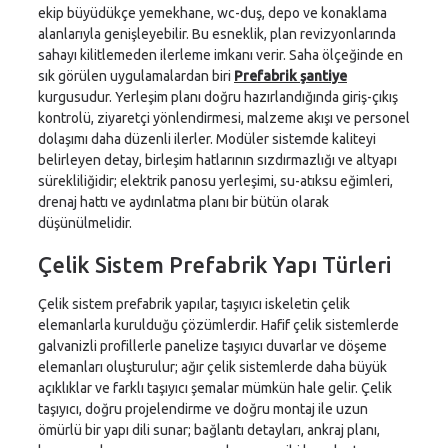
ekip büyüdükçe yemekhane, wc-duş, depo ve konaklama
alanlarıyla genişleyebilir. Bu esneklik, plan revizyonlarında
sahayı kilitlemeden ilerleme imkanı verir. Saha ölçeğinde en
sık görülen uygulamalardan biri
Prefabrik şantiye
kurgusudur. Yerleşim planı doğru hazırlandığında giriş-çıkış
kontrolü, ziyaretçi yönlendirmesi, malzeme akışı ve personel
dolaşımı daha düzenli ilerler. Modüler sistemde kaliteyi
belirleyen detay, birleşim hatlarının sızdırmazlığı ve altyapı
sürekliliğidir; elektrik panosu yerleşimi, su-atıksu eğimleri,
drenaj hattı ve aydınlatma planı bir bütün olarak
düşünülmelidir.
Çelik Sistem Prefabrik Yapı Türleri
Çelik sistem prefabrik yapılar, taşıyıcı iskeletin çelik
elemanlarla kurulduğu çözümlerdir. Hafif çelik sistemlerde
galvanizli profillerle panelize taşıyıcı duvarlar ve döşeme
elemanları oluşturulur; ağır çelik sistemlerde daha büyük
açıklıklar ve farklı taşıyıcı şemalar mümkün hale gelir. Çelik
taşıyıcı, doğru projelendirme ve doğru montaj ile uzun
ömürlü bir yapı dili sunar; bağlantı detayları, ankraj planı,