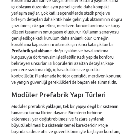
konaklama alanları ve sosyal tesisleri katlara yaymak; saha
içi dolaşımı düzenler, aynı parsel içinde daha kompakt
yerleşim sağlar. Çok katlı seçeneklerde statik proje ve
birleşim detayları daha kritik hale gelir; yük aktarımının doğru
çözülmesi, rüzgar etkisi, merdiven-konumlandırma ve kaçış
düzeni tasarımın omurgasını oluşturur. Kullanım senaryosu
genişledikçe katlı kurulum daha anlamlı olur. Örneğin
konaklama kapasitesini artırmak için ikinci kata çıkılan bir
Prefabrik yatakhan
e, doğru yalıtım ve havalandırma
kurgusuyla dört mevsim işletilebilir. Katlı yapıda konforu
belirleyen unsurlar; ısı köprülerini azaltan detaylar, kapı-
pencere sızdırmazlığı, iç hava kalitesi ve gürültü
kontrolüdür. Planlamada koridor genişliği, merdiven konumu
ve yangın güvenliği gereklilikleri de baştan ele alınmalıdır.
Modüler Prefabrik Yapı Türleri
Modüler prefabrik yaklaşım, tek bir yapıyı değil bir sistemin
tamamını kurma fikrine dayanır. Birimlerin birbirine
eklenmesi, yer değiştirebilmesi ve fazlara ayrılarak
büyütülebilmesi bu sistemin temel karakteridir. Proje
başında sadece ofis ve güvenlik birimiyle başlayan kurulum,