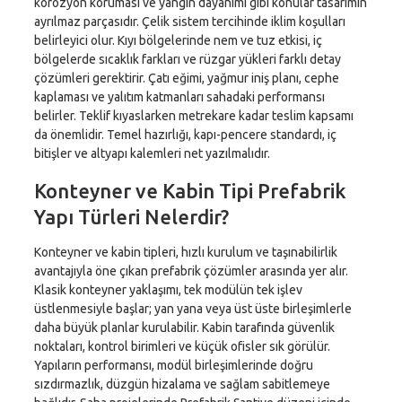
korozyon koruması ve yangın dayanımı gibi konular tasarımın
ayrılmaz parçasıdır. Çelik sistem tercihinde iklim koşulları
belirleyici olur. Kıyı bölgelerinde nem ve tuz etkisi, iç
bölgelerde sıcaklık farkları ve rüzgar yükleri farklı detay
çözümleri gerektirir. Çatı eğimi, yağmur iniş planı, cephe
kaplaması ve yalıtım katmanları sahadaki performansı
belirler. Teklif kıyaslarken metrekare kadar teslim kapsamı
da önemlidir. Temel hazırlığı, kapı-pencere standardı, iç
bitişler ve altyapı kalemleri net yazılmalıdır.
Konteyner ve Kabin Tipi Prefabrik
Yapı Türleri Nelerdir?
Konteyner ve kabin tipleri, hızlı kurulum ve taşınabilirlik
avantajıyla öne çıkan prefabrik çözümler arasında yer alır.
Klasik konteyner yaklaşımı, tek modülün tek işlev
üstlenmesiyle başlar; yan yana veya üst üste birleşimlerle
daha büyük planlar kurulabilir. Kabin tarafında güvenlik
noktaları, kontrol birimleri ve küçük ofisler sık görülür.
Yapıların performansı, modül birleşimlerinde doğru
sızdırmazlık, düzgün hizalama ve sağlam sabitlemeye