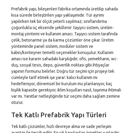
Prefabrik yapı, bileşenleri fabrika ortamında üretilip sahada
kısa sürede birleştirilen yapı yaklaşımıdır. Tür ayrımı
yapılırken tek bir ölçüt yeterli sayılmaz; sınıflandırma
çoğunlukla üç eksende şekillenir: taşıyıcı sistem, üretim-
montaj yöntemi ve kullanım amacı. Taşıyıcı sistem tarafında
çelik, betonarme ya da karma çözümler öne çıkar. Üretim
yönteminde panel sistem, modüler sistem ve
kabin/konteyner temelli seçenekler konuşulur. Kullanım
amacı ise kararın sahadaki karşılığıdır; ofis, yemekhane, wc-
duş, sosyal tesis, depo, güvenlik noktası gibi ihtiyaçlar
yapının formunu belirler. Doğru tür seçimi için projeyi tek
cümleyle tarif etmek işe yarar: kalıcı kullanım mı
hedefleniyor, dönemsel bir kurulum mu planlanıyor, kaç
kişilik kapasite gerekiyor, iklim koşulları nasıl, taşınma ihtimali
var mı. Yanıtlar netleştiğinde tür seçimi daha sağlam zemine
oturur.
Tek Katlı Prefabrik Yapı Türleri
Tek katlı çözümler, hızlı devreye alma ve sade yerleşim
avantajı ile tercih edilir. En sık karşılaşılan örnekler şunlardır: