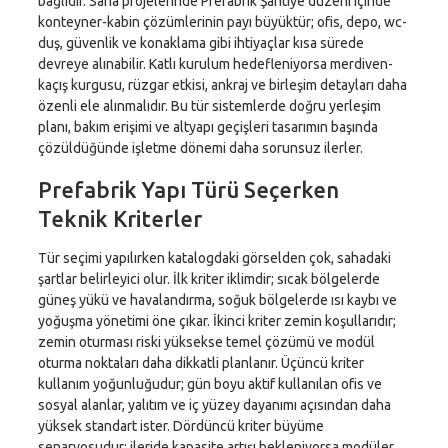
bağlıdır. Saha projelerinde Prefabrik Şantiye düzeni içinde
konteyner-kabin çözümlerinin payı büyüktür; ofis, depo, wc-
duş, güvenlik ve konaklama gibi ihtiyaçlar kısa sürede
devreye alınabilir. Katlı kurulum hedefleniyorsa merdiven-
kaçış kurgusu, rüzgar etkisi, ankraj ve birleşim detayları daha
özenli ele alınmalıdır. Bu tür sistemlerde doğru yerleşim
planı, bakım erişimi ve altyapı geçişleri tasarımın başında
çözüldüğünde işletme dönemi daha sorunsuz ilerler.
Prefabrik Yapı Türü Seçerken
Teknik Kriterler
Tür seçimi yapılırken katalogdaki görselden çok, sahadaki
şartlar belirleyici olur. İlk kriter iklimdir; sıcak bölgelerde
güneş yükü ve havalandırma, soğuk bölgelerde ısı kaybı ve
yoğuşma yönetimi öne çıkar. İkinci kriter zemin koşullarıdır;
zemin oturması riski yüksekse temel çözümü ve modül
oturma noktaları daha dikkatli planlanır. Üçüncü kriter
kullanım yoğunluğudur; gün boyu aktif kullanılan ofis ve
sosyal alanlar, yalıtım ve iç yüzey dayanımı açısından daha
yüksek standart ister. Dördüncü kriter büyüme
senaryosudur; ileride kapasite artışı bekleniyorsa modüler