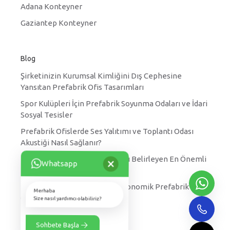
Adana Konteyner
Gaziantep Konteyner
Blog
Şirketinizin Kurumsal Kimliğini Dış Cephesine
Yansıtan Prefabrik Ofis Tasarımları
Spor Kulüpleri İçin Prefabrik Soyunma Odaları ve İdari
Sosyal Tesisler
Prefabrik Ofislerde Ses Yalıtımı ve Toplantı Odası
Akustiği Nasıl Sağlanır?
×
Prefabrik Yatakhane Fiyatlarını Belirleyen En Önemli
Whatsapp
Faktörler Nelerdir?
Kırsal Kesimler için Hızlı ve Ekonomik Prefabrik Köy
Merhaba
Okulu Projeleri
Size nasıl yardımcı olabiliriz?
Sohbete Başla