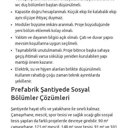
wc duş bölümleri baştan düşünülmeli.
Kapasite doğru hesaplanmalı. Küçük ekip ile kalabalık ekip
aynı ölçüye ihtiyaç duymaz.
Modüler büyüme imkânı aranmalı. Proje büyüdüğünde
yeni bölüm eklemek kolay olmalı.
Yalıtım ve dayanım bilgisi açık olmalı. Çatı ve duvar yapısı
mevsim koşullarına uygun seçilmeli.
Taşınabilirlik unutulmamalı. Proje bitince başka sahaya
geçiş ihtimali varsa sökülüp yeniden kurulabilen yapı
mantığı önem kazanır.
Elektrik, su ve hijyen alanları birlikte düşünülmeli.
Kullanım rahatlığı çoğu zaman teknik ayrıntılarda
şekillenir.
Prefabrik Şantiyede Sosyal
Bölümler Çözümleri
Şantiyede hayat ofis ve yatakhane ile sınırlı kalmaz.
Çamaşırhane, mescit, spor tesisi ve sağlık ocağı gibi sosyal
tesis yapıları da farklı projelerde devreye girebilir. 90 m²
çamaşırhane, 125 m² mescit, 148 m² spor tesisi, 91 m² ve 301