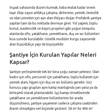
İnşaat sahasında düzen kurmak, kaba imalat kadar önem
taşır. Ekip sayısı arttıkça çalışma, dinlenme, yemek, temizlik
ve idari yönetim için ayrı alan ihtiyacı doğar. Prefabrik şantiye
yapıları tam da bu noktada devreye girer. Yol yapımı, toplu
konut, madencilik ve köprü projeleri gibi yoğun tempolu
alanlarda ofis, yatakhane, yemekhane, duş ve wc bölümleri
kısa sürede kurulabilir. Üstelik modüler kurgu sayesinde
alan büyüdükçe yapı da büyüyebilir.
Şantiye İçin Kurulan Yapılar Neleri
Kapsar?
Şantiye yerleşiminde tek bir bina çoğu zaman yetmez. İdari
kadro için ofis, personel için yatakhane, toplu kullanım için
yemek alanı, hijyen için duş ve wc bölümü gerekir. Söz
konusu yapı grupları aynı kamp mantığında yan yana ya da
birleşimli olarak planlanabilir. İşçi kampı örneklerinde
yatakhane ve yemekhane bölümlerinin bir arada
düşünülmesi, şantiye yaşamının sadece çalışma saatinden
ibaret olmadığını net biçimde gösterir. 58 m² ile 406 m²