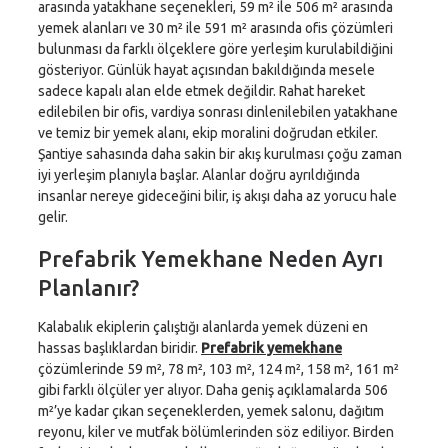
arasında yatakhane seçenekleri, 59 m² ile 506 m² arasında
yemek alanları ve 30 m² ile 591 m² arasında ofis çözümleri
bulunması da farklı ölçeklere göre yerleşim kurulabildiğini
gösteriyor. Günlük hayat açısından bakıldığında mesele
sadece kapalı alan elde etmek değildir. Rahat hareket
edilebilen bir ofis, vardiya sonrası dinlenilebilen yatakhane
ve temiz bir yemek alanı, ekip moralini doğrudan etkiler.
Şantiye sahasında daha sakin bir akış kurulması çoğu zaman
iyi yerleşim planıyla başlar. Alanlar doğru ayrıldığında
insanlar nereye gideceğini bilir, iş akışı daha az yorucu hale
gelir.
Prefabrik Yemekhane Neden Ayrı
Planlanır?
Kalabalık ekiplerin çalıştığı alanlarda yemek düzeni en
hassas başlıklardan biridir.
Prefabrik yemekhane
çözümlerinde 59 m², 78 m², 103 m², 124 m², 158 m², 161 m²
gibi farklı ölçüler yer alıyor. Daha geniş açıklamalarda 506
m²’ye kadar çıkan seçeneklerden, yemek salonu, dağıtım
reyonu, kiler ve mutfak bölümlerinden söz ediliyor. Birden