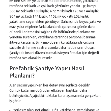
m²’den 591 m²’ye uzanan modeller bulunurken, yatakhane
tarafında tek katlı ve çok katlı çözümler yer alır. İşçi kampı
560 m² tek katlı 108 kişilik, 672 m² iki katlı 120 ve 144 kişilik,
864 m² üç katlı 144 kişilik, 1152 m² üç katlı 252 kişilik
yatakhane seçenekleri görülüyor. Saha içinde beyaz yaka ve
mavi yaka ekiplerin farklı alanlarda çalışması, günün daha
düzenli ilerlemesini sağlar. Ofis bölümünde planlama ve
yönetim sürerken, yatakhane tarafında personel barınma
ihtiyacı karşılanır. Bir kamp düzeni kurulduğunda çalışma
saati ile dinlenme saati arasında daha net bir sınır oluşur.
Şantiyede insani düzen kurmak isteyen firmalar için değerli
taraf da tam olarak burasıdır.
Prefabrik Şantiye Yapısı Nasıl
Planlanır?
Alan seçimi yapılırken her detay aynı ağırlıkta değildir.
Günlük kullanımı doğrudan etkileyen başlıklar daha
belirleyicidir. Aşağıdaki noktalar karar aşamasında gerçekten
iş görür.
Yerleşim planı net olmalı. Ofis, yatakhane, yemekhane ve