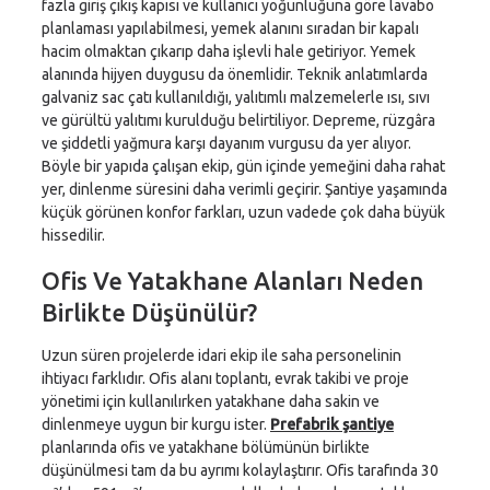
fazla giriş çıkış kapısı ve kullanıcı yoğunluğuna göre lavabo
planlaması yapılabilmesi, yemek alanını sıradan bir kapalı
hacim olmaktan çıkarıp daha işlevli hale getiriyor. Yemek
alanında hijyen duygusu da önemlidir. Teknik anlatımlarda
galvaniz sac çatı kullanıldığı, yalıtımlı malzemelerle ısı, sıvı
ve gürültü yalıtımı kurulduğu belirtiliyor. Depreme, rüzgâra
ve şiddetli yağmura karşı dayanım vurgusu da yer alıyor.
Böyle bir yapıda çalışan ekip, gün içinde yemeğini daha rahat
yer, dinlenme süresini daha verimli geçirir. Şantiye yaşamında
küçük görünen konfor farkları, uzun vadede çok daha büyük
hissedilir.
Ofis Ve Yatakhane Alanları Neden
Birlikte Düşünülür?
Uzun süren projelerde idari ekip ile saha personelinin
ihtiyacı farklıdır. Ofis alanı toplantı, evrak takibi ve proje
yönetimi için kullanılırken yatakhane daha sakin ve
dinlenmeye uygun bir kurgu ister.
Prefabrik şantiye
planlarında ofis ve yatakhane bölümünün birlikte
düşünülmesi tam da bu ayrımı kolaylaştırır. Ofis tarafında 30