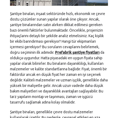
Şantiye binaları, inşaat sektöründe hızlı, ekonomik ve çevre
dostu çözümler sunan yapılar olarak öne çıkıyor. Ancak,
şantiye binalarından satın alırken dikkat edilmesi gereken
bazı önemli faktörler bulunmaktadır. Öncelikle, projenizin
ihtiyaçlarını detaylı bir şekilde analiz etmelisiniz. Kaç kişilik
bir ekibi barındırması gerekiyor? Hangi tür ekipmanları
içermesi gerekiyor? Bu soruların cevaplarını belirlemek,
doğru seçiminin ilk adımıdır.
Prefabrik şantiye fiyatları
da
oldukça uygundur. Hatta piyasadaki en uygun fiyata sahip
yapılar olarak bilinirler. Bu binaların dayanıklılığı, kullanılan
malzemeler ve kalite standartlarına bağlıdır. Fiyat, önemli bir
faktördür ancak en düşük fiyat her zaman en iyi seçenek
değildir. Kaliteli malzemeler ve uzman işçilik, genellikle daha
yüksek bir maliyetle gelir. Ancak uzun vadede daha düşük
bakım maliyetleri ve dayanıklılık avantajları sağlayabilir. Bu
tarz yapıların montajı ve taşınması, zaman ve işgücü
tasarrufu sağlamak adına kolay olmalıdır.
Şantiye binaları, genellikle çevre dostu malzemeler
kullanılarak üretilir. Bu nedenle, çevresel etkileri en aza