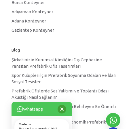
Bursa Konteyner
Adıyaman Konteyner
Adana Konteyner
Gaziantep Konteyner
Blog
Şirketinizin Kurumsal Kimliğini Dış Cephesine
Yansıtan Prefabrik Ofis Tasarımları
Spor Kulüpleri İçin Prefabrik Soyunma Odaları ve İdari
Sosyal Tesisler
Prefabrik Ofislerde Ses Yalıtımı ve Toplantı Odası
Akustiği Nasıl Sağlanır?
×
Prefabrik Yatakhane Fiyatlarını Belirleyen En Önemli
Whatsapp
Faktörler Nelerdir?
Kırsal Kesimler için Hızlı ve Ekonomik Prefabrik Köy
Merhaba
Okulu Projeleri
Size nasıl yardımcı olabiliriz?