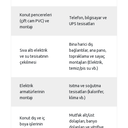
Konut pencereleri
Telefon, bilgisayar ve
(çift cam PVC) ve
UPS tesisatları
montajı
Bina harici dış
Sıva altı elektrik
bağlantılar, ana pano,
ve su tesisatının
topraklama ve sayaç
çekilmesi
montajları (Elektrik,
temiz/pis su vb.)
Elektrik
Isıtma ve soğutma
armatürlerinin
tesisatları (kalorifer,
montajı
klima vb.)
Mutfak alt/üst
Konut dış ve iç
dolapları, banyo
boya işlerinin
dolapları ve vitrifiye