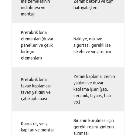
malzemelerinin
Zemin betonu ve tüm
indirilmesi ve
hafriyat işleri
montajı
Prefabrik bina
elemanları (duvar
Nakliye, nakliye
panelleri ve çelik
sigortası, gerekli ise
birleşim
iskele ve vinç temini
elemanları)
Zemin kaplama, zemin
Prefabrik bina
yalıtımı ve duvar
tavan kaplaması,
kaplama işleri (şap,
tavan yalıtımı ve
seramik, fayans, halı
çatı kaplaması
vb.)
Binanın kurulması için
Konut dış ve iç
gerekli resmi izinlerin
kapıları ve montajı
alınması