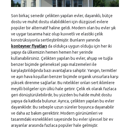
Son birkaç senedir çelikten yapılan evler, dayanıklı, bütçe
dostu ve muhit dostu olabildikleri için düzgüsel evlere
popüler bir alternatif haline geldi. Modern olan bu evler şık
ve uygar tasarıma haiz olup kuvvetli ve elastiki çelik
konstrüksiyonla sertleştirilmiştir. Bunların yanında
konteyner fiyatları
da oldukça uygun olduğu için her iki
yapıyı da ülkemizin hemen hemen her yerinde
kullanabilirsiniz. Çelikten yapılan bu evler, ahşap ve tuğla
benzer biçimde geleneksel yapı malzemeleri ile
karşılaştırıldığında bazı avantajlara sahiptir. Yangın, termitler
ve aşırı hava koşulları benzer biçimde organik unsurlara karşı
yüksek direnme sağlarlar. Bu nitelikler onları sert iklimlere
meyilli bölgeler için ülkü hale getirir. Çelik ek olarak fazlaca
geri dönüştürülebilirdir, bu yüzden bu halde muhit dostu
yapıya da katkıda bulunur. Ayrıca, çelikten yapılan bu evler
dayanıklıdır. Bu sebeple uzun süreler boyunca dayanabilir
ve daha az bakım gerektirir. Modern görünümleri ve
tasarımdaki esneklikleri sayesinde bu evler işlevsel bir ev
arayanlar arasında fazlaca popüler hale gelmiştir.