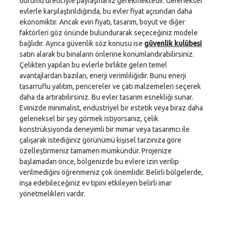
durumu üreticiyle paylaşmanız gerekmektedir. Geleneksel
evlerle karşılaştırıldığında, bu evler fiyat açısından daha
ekonomiktir. Ancak evin fiyatı, tasarım, boyut ve diğer
faktörleri göz önünde bulundurarak seçeceğiniz modele
bağlıdır. Ayrıca güvenlik söz konusu ise
güvenlik kulübesi
satın alarak bu binaların önlerine konumlandırabilirsiniz.
Çelikten yapılan bu evlerle birlikte gelen temel
avantajlardan bazıları, enerji verimliliğidir. Bunu enerji
tasarruflu yalıtım, pencereler ve çatı malzemeleri seçerek
daha da artırabilirsiniz. Bu evler tasarım esnekliği sunar.
Evinizde minimalist, endüstriyel bir estetik veya biraz daha
geleneksel bir şey görmek istiyorsanız, çelik
konstrüksiyonda deneyimli bir mimar veya tasarımcı ile
çalışarak istediğiniz görünümü kişisel tarzınıza göre
özelleştirmeniz tamamen mümkündür. Projenize
başlamadan önce, bölgenizde bu evlere izin verilip
verilmediğini öğrenmeniz çok önemlidir. Belirli bölgelerde,
inşa edebileceğiniz ev tipini etkileyen belirli imar
yönetmelikleri vardır.