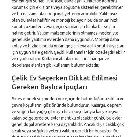
esnekliğini sunabilir. Ancak, daha aşırı iklimlerde konforu
korumak için ek ısıtma veya soğutma sistemleri gerektirirler
ve bu da zamanla enerji maliyetlerini artırabilir. Yalıtımsız
olan bu evler hafiftir ve montajı kolaydır, bu da onları hızlı
konut çözümleri veya geçici yapılar için harika bir seçim
haline getirir. Yalıtım malzemelerinin olmaması nedeniyle
genellikle yalıtımlı evlerden daha uygundur. Montajı daha
kolay ve hızlıdır, bu da onları geçici veya acil konut ihtiyaçları
için uygun hale getirir. Çeşitli kullanımlar için özelleştirilebilir
ve uyarlanabilir. Kullanım alanları arasında hangar ve
depolama alanları gibi kullanımı bulunmaktadır.
Çelik Ev Seçerken Dikkat Edilmesi
Gereken Başlıca İpuçları
Bir ev modeli seçmeden önce, içinde bulunduğunuz iklim ve
çevre koşullarını göz önünde bulundurun. Kasırga, deprem
ve yoğun kar yağışı gibi aşırı hava koşullarıyla karşı karşıya
kalan bölgelerde bu evler mantıklı olacaktır çünkü bu evler
genel doğal afetlere karşı dayanıklıdır. Ancak dış sıcaklık çok
sıcak veya soğuksa yeterli yalıtım gerekli bir husustur. Bu