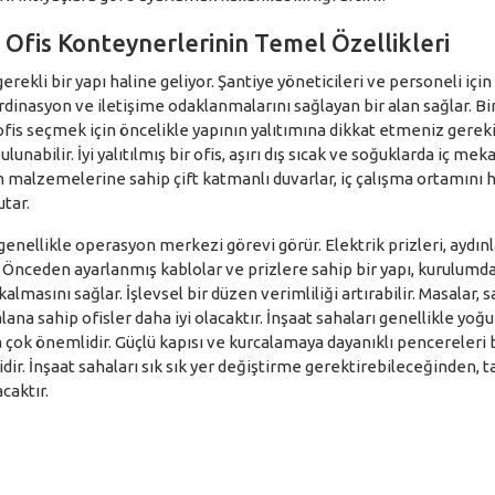
n Ofis Konteynerlerinin Temel Özellikleri
erekli bir yapı haline geliyor. Şantiye yöneticileri ve personeli içi
dinasyon ve iletişime odaklanmalarını sağlayan bir alan sağlar. Bi
 ofis seçmek için öncelikle yapının yalıtımına dikkat etmeniz gerek
ulunabilir. İyi yalıtılmış bir ofis, aşırı dış sıcak ve soğuklarda iç m
ım malzemelerine sahip çift katmanlı duvarlar, iç çalışma ortamın
tar.
 genellikle operasyon merkezi görevi görür. Elektrik prizleri, aydın
. Önceden ayarlanmış kablolar ve prizlere sahip bir yapı, kurulum
almasını sağlar. İşlevsel bir düzen verimliliği artırabilir. Masalar,
 alana sahip ofisler daha iyi olacaktır. İnşaat sahaları genellikle yoğ
 çok önemlidir. Güçlü kapısı ve kurcalamaya dayanıklı pencereleri b
ir. İnşaat sahaları sık sık yer değiştirme gerektirebileceğinden, 
acaktır.