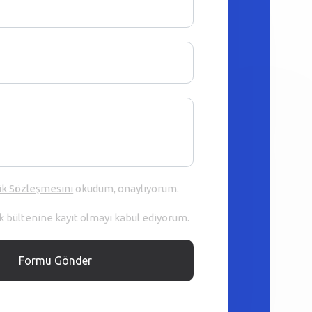
ik Sözleşmesini
okudum, onaylıyorum.
 bültenine kayıt olmayı kabul ediyorum.
Formu Gönder