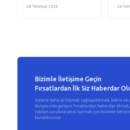
28 Temmuz 2026
28 Te
Bizimle İletişime Geçin
Fırsatlardan İlk Siz Haberdar Ol
Sizlere daha iyi hizmet sağlayabilmek, kabin ve 
dünyasında gelişen fırsatlardan haberdar olmak,
takılan sorulara yanıt bulmak için bizimle iletişi
kurabilirsiniz.