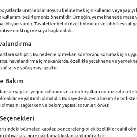
 boyutlarda üretilebilir. Boyutu belirlemek için kullanıcı veya yapıy
n kullanımı belirlemeniz önemlidir. Örneğin, yemekhanede masa v
a ihtiyacı vardır. Tuvaletler belirli özel bölmeler ve sıhhi tesisat g
şantiye elektriği ve suyu bağlanabilir.
avalandırma
 şartlara sahiptir. Bu nedenle iç mekan konforunu korumak için uygun
yrıca, havalandırma iç mekanlarda, özellikle yatakhane ve yemekh
 sağlar ve yoğuşmayı azaltır.
ve Bakım
lanılan yapılar, yoğun kullanım ve zorlu koşullara maruz kalma ile ka
malıdır ve yalıtımlı olmalıdır. Bu sayede düzenli bakım ile birlikte 
 olmasını sağlarken ve bakım yapısal sorunları önler.
 Seçenekleri
içerisindeki bölmeler, kapılar, pencereler gibi ek özellikler dahil o
rli ihtiyaçlara göre uyarlamak kullanılabilirliği artırır.