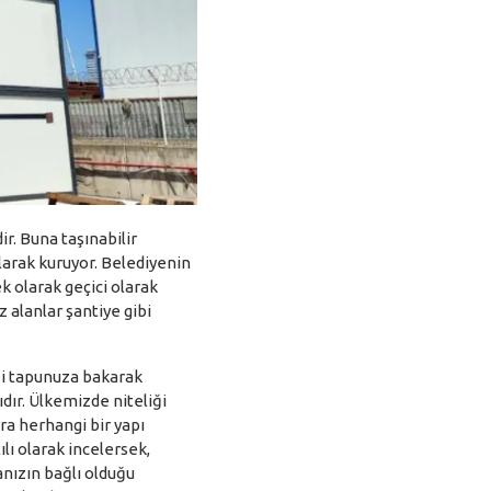
r. Buna taşınabilir
olarak kuruyor. Belediyenin
k olarak geçici olarak
 alanlar şantiye gibi
iği tapunuza bakarak
dır. Ülkemizde niteliği
ra herhangi bir yapı
ılı olarak incelersek,
anızın bağlı olduğu