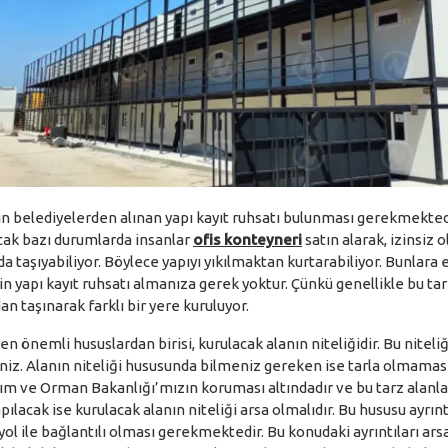
n belediyelerden alınan yapı kayıt ruhsatı bulunması gerekmektedi
ncak bazı durumlarda insanlar
ofis konteyneri
satın alarak, izinsiz 
 taşıyabiliyor. Böylece yapıyı yıkılmaktan kurtarabiliyor. Bunlara e
in yapı kayıt ruhsatı almanıza gerek yoktur. Çünkü genellikle bu tarz
an taşınarak farklı bir yere kuruluyor.
 en önemli hususlardan birisi, kurulacak alanın niteliğidir. Bu nitel
niz. Alanın niteliği hususunda bilmeniz gereken ise tarla olmaması
arım ve Orman Bakanlığı’mızın koruması altındadır ve bu tarz alanla
pılacak ise kurulacak alanın niteliği arsa olmalıdır. Bu hususu ayrınt
 yol ile bağlantılı olması gerekmektedir. Bu konudaki ayrıntıları ars