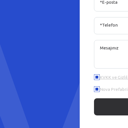
*E-posta
*Telefon
Mesajınız
KVKK ve Gizlil
Nova Prefabrik