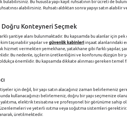
 bulabilirsiniz. Bu hususta yapı kayıt ruhsatının bir ücreti de bulu
hsatınısı alabilirsiniz. Ruhsatı aldıktan sonra yapıyı satın alabilir 
in Doğru Konteyneri Seçmek
rklı şantiye alanı bulunmaktadır. Bu kapsamda bu alanlar için pek ço
ekim taşınabilir yapılar ve
güvenlik kabinleri
inşaat alanlarındaki e
rak hizmet vermekten yemekhane, yatakhane gibi farklı yapılar, şa
mlidir. Bu nedenle, işçilerin üretkenliğini ve konforunu düzgün bir 
oldukça önemlidir. Bu kapsamda dikkate alınması gereken temel fa
cı
tiyeler için değil, bir yapı satın alacağınız zaman belirlemeniz gere
nda kullanacağınızı belirlemeniz, doğru bir yapı seçmenize olanak
 yalıtıma, elektrik tesisatına ve profesyonel bir görünüme sahip o
zenlemeleri ve yeterli ısıtma veya soğutma sistemleri gerektirir.
anarak, üretilmektedir.