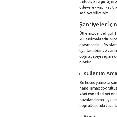
belediye ile görüşerek
ödeyerek yapı kayıt ru
sağlayabilirsiniz.
Şantiyeler İç
Ülkemizde, pek çok fa
kullanılmaktadır. Nit
arasındadır. Ofis ola
uyarlanabilir ve veri
doğru yapıyı seçmek 
gibidir.
Kullanım Ama
Bu husus yalnızca şan
hangi amaç doğrultusu
konteynerleri yeterli
havalandırma, uyku dü
doğrultusunda tasarl
Boyut