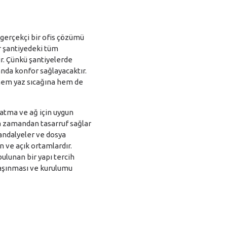
n gerçekçi bir ofis çözümü
r şantiyedeki tüm
ir. Çünkü şantiyelerde
ekanda konfor sağlayacaktır.
ı hem yaz sıcağına hem de
latma ve ağ için uygun
da zamandan tasarruf sağlar
 sandalyeler ve dosya
un ve açık ortamlardır.
ulunan bir yapı tercih
taşınması ve kurulumu