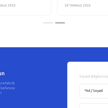
mmuz 2026
28 Temmuz 2026
un
Kişisel Bilgilerini
prefabrik
 kafanıza
*Ad / Soyad
m