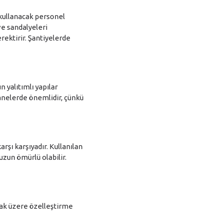
ı kullanacak personel
e sandalyeleri
erektirir. Şantiyelerde
 yalıtımlı yapılar
anelerde önemlidir, çünkü
rşı karşıyadır. Kullanılan
uzun ömürlü olabilir.
lmak üzere özelleştirme