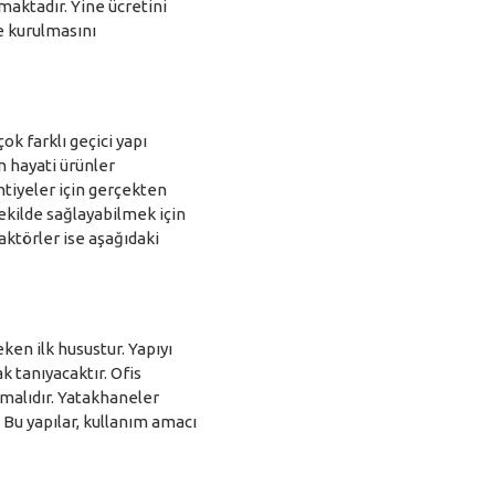
nmaktadır. Yine ücretini
ve kurulmasını
k farklı geçici yapı
n hayati ürünler
ntiyeler için gerçekten
şekilde sağlayabilmek için
ktörler ise aşağıdaki
ken ilk husustur. Yapıyı
 tanıyacaktır. Ofis
lmalıdır. Yatakhaneler
 Bu yapılar, kullanım amacı