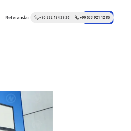
Referanslar
Galeri
Blog
İletişim
Teklif Al
+90 552 184 39 36
+90 533 921 12 85