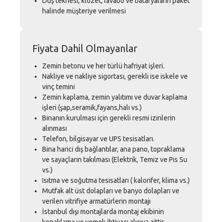
Duş teknesi, klozet, lavabo ve bataryaların paket
halinde müşteriye verilmesi
Fiyata Dahil Olmayanlar
Zemin betonu ve her türlü hafriyat işleri.
Nakliye ve nakliye sigortası, gerekli ise iskele ve
vinç temini
Zemin kaplama, zemin yalıtımı ve duvar kaplama
işleri (şap,seramik,fayans,halı vs.)
Binanın kurulması için gerekli resmi izinlerin
alınması
Telefon, bilgisayar ve UPS tesisatları.
Bina harici dış bağlantılar, ana pano, topraklama
ve sayaçların takılması (Elektrik, Temiz ve Pis Su
vs.)
Isıtma ve soğutma tesisatları ( kalorifer, klima vs.)
Mutfak alt üst dolapları ve banyo dolapları ve
verilen vitrifiye armatürlerin montajı
İstanbul dışı montajlarda montaj ekibinin
konaklama ve yemek ihtiyacı alıcıya aittir