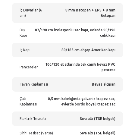
İç Duvarlar (6
8 mm Betopan + EPS + 8 mm
cm)
Betopan
Dış
87/190 cm izolasyonlu sac kapı, evlerde 90/190
Kapı
çelik kapı
İç Kapı
80/185 cm ahşap Amerikan kapı
100/120 ebatlarında tek camlı beyaz PVC
Pencereler
pencere
Tavan Kaplaması
Beyaz alçıpan
Çatı
0,5 mm kalınlığında galvaniz trapez sac,
Kaplaması
evlerde bordo boyalı trapez sac
Elektrik Tesisatı
Sıva altı (TSE belgeli)
Sıhhi Tesisat (Varsa)
Sıva altı (TSE belgeli)