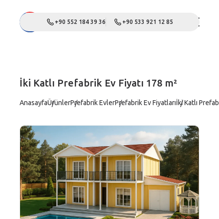
+90 552 184 39 36
+90 533 921 12 85
İki Katlı Prefabrik Ev Fiyatı 178 m²
Anasayfa
Ürünler
Prefabrik Evler
Prefabrik Ev Fiyatları
İki Katlı Prefa