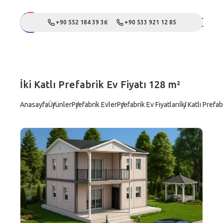
+90 552 184 39 36
+90 533 921 12 85
İki Katlı Prefabrik Ev Fiyatı 128 m²
Anasayfa
Ürünler
Prefabrik Evler
Prefabrik Ev Fiyatları
İki Katlı Prefa