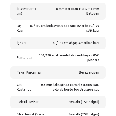
İç Duvarlar (6
8 mm Betopan + EPS + 8 mm
cm)
Betopan
Dış
87/190 cm izolasyonlu sac kapı, evlerde 90/190
Kapı
çelik kapı
İç Kapı
80/185 cm ahşap Amerikan kapı
100/120 ebatlarında tek camlı beyaz PVC
Pencereler
pencere
Tavan Kaplaması
Beyaz alçıpan
Çatı
0,5 mm kalınlığında galvaniz trapez sac,
Kaplaması
evlerde bordo boyalı trapez sac
Elektrik Tesisatı
Sıva altı (TSE belgeli)
Sıhhi Tesisat (Varsa)
Sıva altı (TSE belgeli)