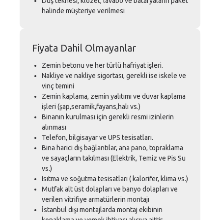
Duş teknesi, klozet, lavabo ve bataryaların paket
halinde müşteriye verilmesi
Fiyata Dahil Olmayanlar
Zemin betonu ve her türlü hafriyat işleri.
Nakliye ve nakliye sigortası, gerekli ise iskele ve
vinç temini
Zemin kaplama, zemin yalıtımı ve duvar kaplama
işleri (şap,seramik,fayans,halı vs.)
Binanın kurulması için gerekli resmi izinlerin
alınması
Telefon, bilgisayar ve UPS tesisatları.
Bina harici dış bağlantılar, ana pano, topraklama
ve sayaçların takılması (Elektrik, Temiz ve Pis Su
vs.)
Isıtma ve soğutma tesisatları ( kalorifer, klima vs.)
Mutfak alt üst dolapları ve banyo dolapları ve
verilen vitrifiye armatürlerin montajı
İstanbul dışı montajlarda montaj ekibinin
konaklama ve yemek ihtiyacı alıcıya aittir