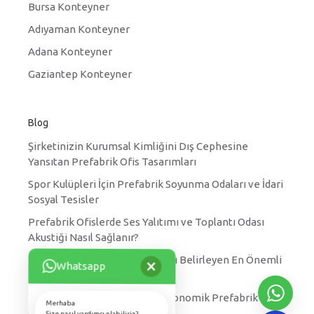
Bursa Konteyner
Adıyaman Konteyner
Adana Konteyner
Gaziantep Konteyner
Blog
Şirketinizin Kurumsal Kimliğini Dış Cephesine
Yansıtan Prefabrik Ofis Tasarımları
Spor Kulüpleri İçin Prefabrik Soyunma Odaları ve İdari
Sosyal Tesisler
Prefabrik Ofislerde Ses Yalıtımı ve Toplantı Odası
Akustiği Nasıl Sağlanır?
×
Prefabrik Yatakhane Fiyatlarını Belirleyen En Önemli
Whatsapp
Faktörler Nelerdir?
Kırsal Kesimler için Hızlı ve Ekonomik Prefabrik Köy
Merhaba
Okulu Projeleri
Size nasıl yardımcı olabiliriz?