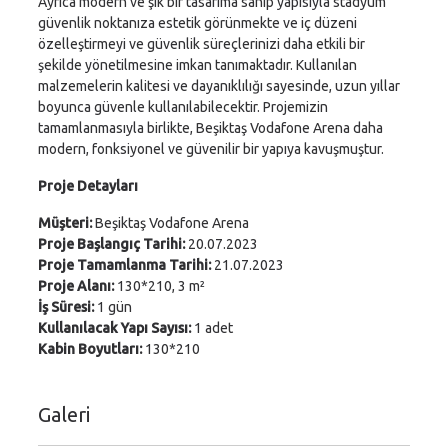
Ayrıca modern ve şık bir tasarıma sahip yapısıyla stadyum
güvenlik noktanıza estetik görünmekte ve iç düzeni
özelleştirmeyi ve güvenlik süreçlerinizi daha etkili bir
şekilde yönetilmesine imkan tanımaktadır. Kullanılan
malzemelerin kalitesi ve dayanıklılığı sayesinde, uzun yıllar
boyunca güvenle kullanılabilecektir. Projemizin
tamamlanmasıyla birlikte, Beşiktaş Vodafone Arena daha
modern, fonksiyonel ve güvenilir bir yapıya kavuşmuştur.
Proje Detayları
Müşteri:
Beşiktaş Vodafone Arena
Proje Başlangıç Tarihi:
20.07.2023
Proje Tamamlanma Tarihi:
21.07.2023
Proje Alanı:
130*210, 3 m²
İş Süresi:
1 gün
Kullanılacak Yapı Sayısı:
1 adet
Kabin Boyutları:
130*210
Galeri