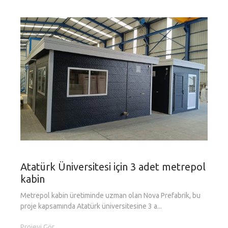
k
Atatürk Üniversitesi için 3 adet metrepol
M
kabin
N
Metrepol kabin üretiminde uzman olan Nova Prefabrik, bu
To
proje kapsamında Atatürk üniversitesine 3 a...
Şu
Projeyi Gör
Pr