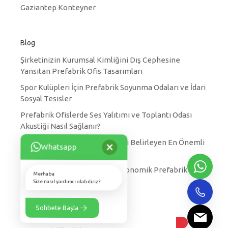
Gaziantep Konteyner
Blog
Şirketinizin Kurumsal Kimliğini Dış Cephesine
Yansıtan Prefabrik Ofis Tasarımları
Spor Kulüpleri İçin Prefabrik Soyunma Odaları ve İdari
Sosyal Tesisler
Prefabrik Ofislerde Ses Yalıtımı ve Toplantı Odası
Akustiği Nasıl Sağlanır?
×
Prefabrik Yatakhane Fiyatlarını Belirleyen En Önemli
Whatsapp
Faktörler Nelerdir?
Kırsal Kesimler için Hızlı ve Ekonomik Prefabrik Köy
Merhaba
Okulu Projeleri
Size nasıl yardımcı olabiliriz?
Sohbete Başla
Nova her hakkı saklıdır