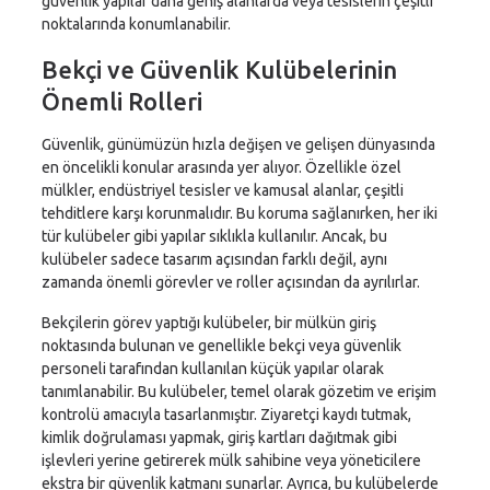
güvenlik yapılar daha geniş alanlarda veya tesislerin çeşitli
noktalarında konumlanabilir.
Bekçi ve Güvenlik Kulübelerinin
Önemli Rolleri
Güvenlik, günümüzün hızla değişen ve gelişen dünyasında
en öncelikli konular arasında yer alıyor. Özellikle özel
mülkler, endüstriyel tesisler ve kamusal alanlar, çeşitli
tehditlere karşı korunmalıdır. Bu koruma sağlanırken, her iki
tür kulübeler gibi yapılar sıklıkla kullanılır. Ancak, bu
kulübeler sadece tasarım açısından farklı değil, aynı
zamanda önemli görevler ve roller açısından da ayrılırlar.
Bekçilerin görev yaptığı kulübeler, bir mülkün giriş
noktasında bulunan ve genellikle bekçi veya güvenlik
personeli tarafından kullanılan küçük yapılar olarak
tanımlanabilir. Bu kulübeler, temel olarak gözetim ve erişim
kontrolü amacıyla tasarlanmıştır. Ziyaretçi kaydı tutmak,
kimlik doğrulaması yapmak, giriş kartları dağıtmak gibi
işlevleri yerine getirerek mülk sahibine veya yöneticilere
ekstra bir güvenlik katmanı sunarlar. Ayrıca, bu kulübelerde