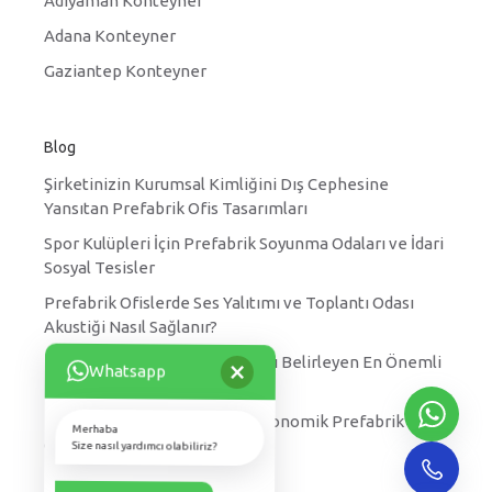
Adıyaman Konteyner
Adana Konteyner
Gaziantep Konteyner
Blog
Şirketinizin Kurumsal Kimliğini Dış Cephesine
Yansıtan Prefabrik Ofis Tasarımları
Spor Kulüpleri İçin Prefabrik Soyunma Odaları ve İdari
Sosyal Tesisler
Prefabrik Ofislerde Ses Yalıtımı ve Toplantı Odası
Akustiği Nasıl Sağlanır?
Prefabrik Yatakhane Fiyatlarını Belirleyen En Önemli
×
Whatsapp
Faktörler Nelerdir?
Kırsal Kesimler için Hızlı ve Ekonomik Prefabrik Köy
Merhaba
Okulu Projeleri
Size nasıl yardımcı olabiliriz?