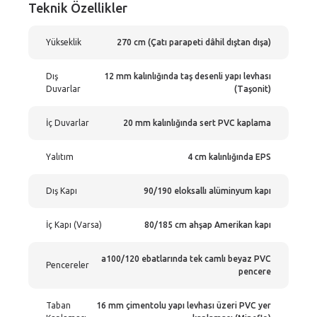
Teknik Özellikler
Yükseklik
270 cm (Çatı parapeti dâhil dıştan dışa)
Dış
12 mm kalınlığında taş desenli yapı levhası
Duvarlar
(Taşonit)
İç Duvarlar
20 mm kalınlığında sert PVC kaplama
Yalıtım
4 cm kalınlığında EPS
Dış Kapı
90/190 eloksallı alüminyum kapı
İç Kapı (Varsa)
80/185 cm ahşap Amerikan kapı
a100/120 ebatlarında tek camlı beyaz PVC
Pencereler
pencere
Taban
16 mm çimentolu yapı levhası üzeri PVC yer