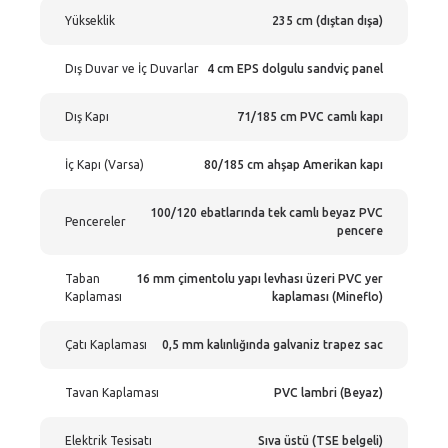
Yükseklik
235 cm (dıştan dışa)
Dış Duvar ve İç Duvarlar
4 cm EPS dolgulu sandviç panel
Dış Kapı
71/185 cm PVC camlı kapı
İç Kapı (Varsa)
80/185 cm ahşap Amerikan kapı
100/120 ebatlarında tek camlı beyaz PVC
Pencereler
pencere
Taban
16 mm çimentolu yapı levhası üzeri PVC yer
Kaplaması
kaplaması (Mineflo)
Çatı Kaplaması
0,5 mm kalınlığında galvaniz trapez sac
Tavan Kaplaması
PVC lambri (Beyaz)
Elektrik Tesisatı
Sıva üstü (TSE belgeli)