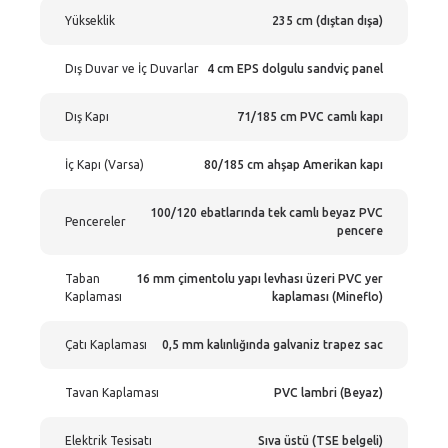
Yükseklik
235 cm (dıştan dışa)
Dış Duvar ve İç Duvarlar
4 cm EPS dolgulu sandviç panel
Dış Kapı
71/185 cm PVC camlı kapı
İç Kapı (Varsa)
80/185 cm ahşap Amerikan kapı
100/120 ebatlarında tek camlı beyaz PVC
Pencereler
pencere
Taban
16 mm çimentolu yapı levhası üzeri PVC yer
Kaplaması
kaplaması (Mineflo)
Çatı Kaplaması
0,5 mm kalınlığında galvaniz trapez sac
Tavan Kaplaması
PVC lambri (Beyaz)
Elektrik Tesisatı
Sıva üstü (TSE belgeli)