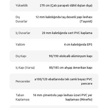
Yükseklik
270 cm (Çatı parapeti dâhil dıştan dışa)
Dış
12 mm kalınlığında taş desenli yapı levhası
Duvarlar
(Taşonit)
İç Duvarlar
20 mm kalınlığında sert PVC kaplama
Yalıtım
4 cm kalınlığında EPS
Dış Kapı
90/190 eloksallı alüminyum kapı
İç Kapı (Varsa)
80/185 cm ahşap Amerikan kapı
a100/120 ebatlarında tek camlı beyaz PVC
Pencereler
pencere
Taban
16 mm çimentolu yapı levhası üzeri PVC yer
Kaplaması
kaplaması (Mineflo)