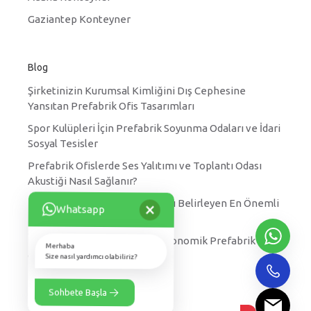
Gaziantep Konteyner
Blog
Şirketinizin Kurumsal Kimliğini Dış Cephesine
Yansıtan Prefabrik Ofis Tasarımları
Spor Kulüpleri İçin Prefabrik Soyunma Odaları ve İdari
Sosyal Tesisler
Prefabrik Ofislerde Ses Yalıtımı ve Toplantı Odası
Akustiği Nasıl Sağlanır?
×
Prefabrik Yatakhane Fiyatlarını Belirleyen En Önemli
Whatsapp
Faktörler Nelerdir?
Kırsal Kesimler için Hızlı ve Ekonomik Prefabrik Köy
Merhaba
Okulu Projeleri
Size nasıl yardımcı olabiliriz?
Sohbete Başla
Nova her hakkı saklıdır