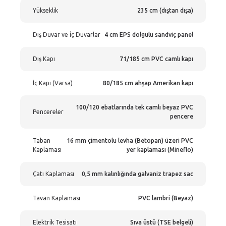
Yükseklik
235 cm (dıştan dışa)
Dış Duvar ve İç Duvarlar
4 cm EPS dolgulu sandviç panel
Dış Kapı
71/185 cm PVC camlı kapı
İç Kapı (Varsa)
80/185 cm ahşap Amerikan kapı
100/120 ebatlarında tek camlı beyaz PVC
Pencereler
pencere
Taban
16 mm çimentolu levha (Betopan) üzeri PVC
Kaplaması
yer kaplaması (Mineflo)
Çatı Kaplaması
0,5 mm kalınlığında galvaniz trapez sac
Tavan Kaplaması
PVC lambri (Beyaz)
Elektrik Tesisatı
Sıva üstü (TSE belgeli)